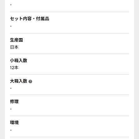
-
セット内容・付属品
-
生産国
日本
小箱入数
12本
大箱入数
help
-
修理
-
環境
-