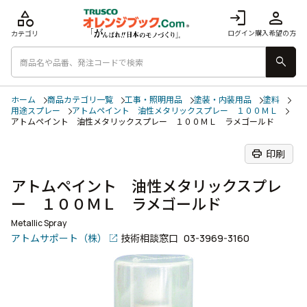
category
login
person
ログイン
購入希望の方
カテゴリ
search
ホーム
商品カテゴリ一覧
工事・照明用品
塗装・内装用品
塗料
用途スプレー
アトムペイント 油性メタリックスプレー １００ＭＬ
アトムペイント 油性メタリックスプレー １００ＭＬ ラメゴールド
print
印刷
アトムペイント 油性メタリックスプレ
ー １００ＭＬ ラメゴールド
Metallic Spray
アトムサポート（株）
技術相談窓口
03-3969-3160