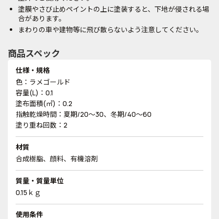
塗膜やさび止めペイントの上に塗装すると、下地が侵される場
合があります。
まわりの車や建物等に飛び散らないよう注意してください。
商品スペック
仕様・規格
色：ラメゴールド
容量(L)：0.1
塗布面積(㎡)：0.2
指触乾燥時間：夏期/20～30、冬期/40～60
塗り重ね回数：2
材質
合成樹脂、顔料、有機溶剤
質量・質量単位
0.15ｋｇ
使用条件