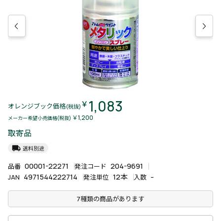
1,083
￥
オレンジブック価格
(税抜)
￥1,200
メーカー希望小売価格(税抜)
取寄品
local_shipping
送料別途
00001-22271
204-9691
品番
発注コード
4971544222714
12本
-
JAN
発注単位
入数
7種類の商品があります