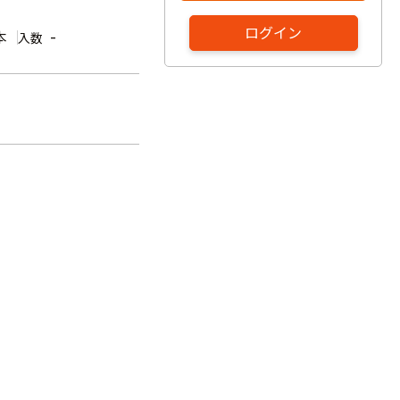
ログイン
本
-
入数