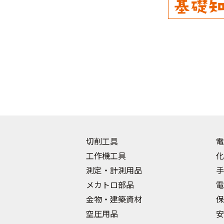
切削工具
電
工作機工具
化
測定・計測用品
手
メカトロ部品
電
金物・建築資材
保
空圧用品
安