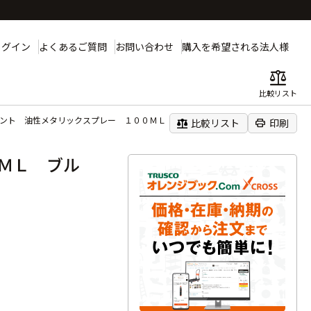
ログイン
よくあるご質問
お問い合わせ
購入を希望される法人様
balance
比較リスト
イント 油性メタリックスプレー １００ＭＬ ブルー
balance
print
比較リスト
印刷
ＭＬ ブル