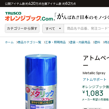
420
62
公開アイテム数 約
万点
在庫アイテム数 約
万点
カテゴリーから探す
すべて
ホーム
商品カテゴリ一覧
工事・照明用品
塗装・内装用品
塗料
用
アトムペ
ー
Metallic Spray
アトムサポート
オレンジブック価
1,083
￥
メーカー希望小売価格