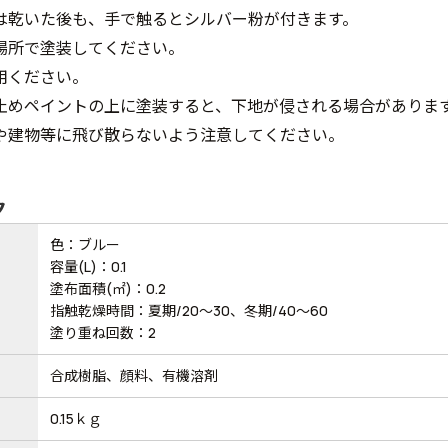
は乾いた後も、手で触るとシルバー粉が付きます。
場所で塗装してください。
用ください。
止めペイントの上に塗装すると、下地が侵される場合がありま
や建物等に飛び散らないよう注意してください。
ク
色：ブルー
容量(L)：0.1
塗布面積(㎡)：0.2
指触乾燥時間：夏期/20～30、冬期/40～60
塗り重ね回数：2
合成樹脂、顔料、有機溶剤
0.15ｋｇ