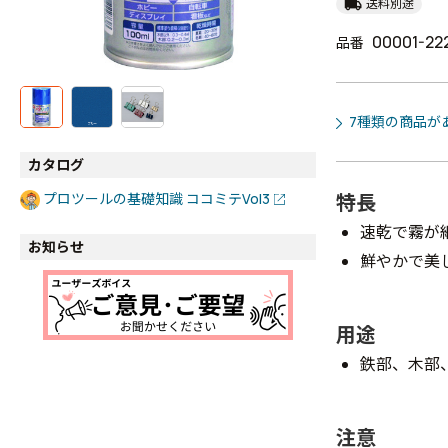
local_shipping
送料別途
00001-22
品番
7種類の商品が
カタログ
特長
プロツールの基礎知識 ココミテVol3
速乾で霧が
お知らせ
鮮やかで美
用途
鉄部、木部
注意