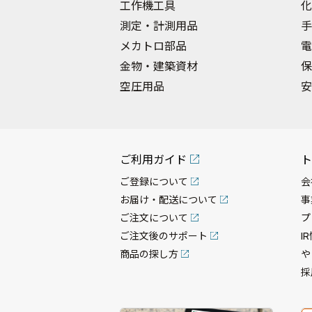
工作機工具
化
測定・計測用品
手
メカトロ部品
電
金物・建築資材
保
空圧用品
安
ご利用ガイド
ト
ご登録について
会
お届け・配送について
事
ご注文について
プ
ご注文後のサポート
I
商品の探し方
や
採