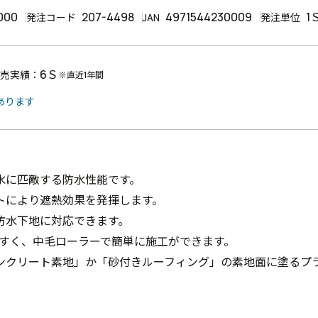
000
207-4498
4971544230009
1
発注コード
JAN
発注単位
6Ｓ
売実績：
※直近1年間
あります
水に匹敵する防水性能です。
トにより遮熱効果を発揮します。
防水下地に対応できます。
やすく、中毛ローラーで簡単に施工ができます。
ンクリート素地」か「砂付きルーフィング」の素地面に塗るプ