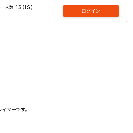
Ｓ
1Ｓ(1Ｓ)
入数
ログイン
ライマーです。