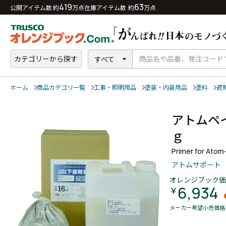
419
63
公開アイテム数 約
万点
在庫アイテム数 約
万点
カテゴリーから探す
すべて
ホーム
商品カテゴリ一覧
工事・照明用品
塗装・内装用品
塗料
遮
アトムペ
ｇ
Primer for Atom
アトムサポート
オレンジブック価
6,934
￥
メーカー希望小売価格