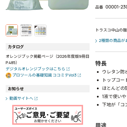
00001-23
品番
トラスコ中山の販
2種類の商品が
カタログ
オレンジブック掲載ページ（2026年度版9冊目
特長
P.485）
デジタルオレンジブックはこちら
ウレタン防
プロツールの基礎知識 ココミテVol3
トップコー
ほとんどの
お知らせ
1液で使い
動画サイトへ
下地が「コ
用途