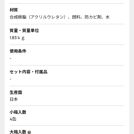
材質
合成樹脂（アクリルウレタン）、顔料、防カビ剤、水
質量・質量単位
1.83ｋｇ
使用条件
-
セット内容・付属品
-
生産国
日本
小箱入数
4缶
大箱入数
help