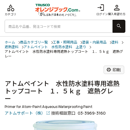
category
login
person
ログイン
購入希望の方
カテゴリ
search
ホーム
商品カテゴリ一覧
工事・照明用品
塗装・内装用品
塗料
遮熱塗料
アトムペイント 水性防水塗料 上塗り
アトムペイント 水性防水塗料専用遮熱トップコート １．５ｋｇ 遮熱グ
レー
print
印刷
アトムペイント 水性防水塗料専用遮熱
トップコート １．５ｋｇ 遮熱グレ
ー
Primer for Atom-Paint Aqueous Waterproofing Paint
アトムサポート（株）
技術相談窓口
03-3969-3160