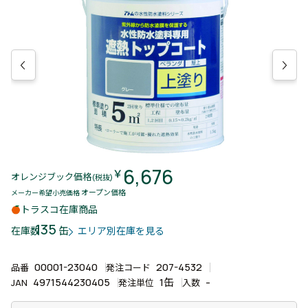
6,676
￥
オレンジブック価格
(税抜)
オープン価格
メーカー希望小売価格
トラスコ在庫商品
135
缶
在庫数
エリア別在庫を見る
00001-23040
207-4532
品番
発注コード
4971544230405
1缶
-
JAN
発注単位
入数