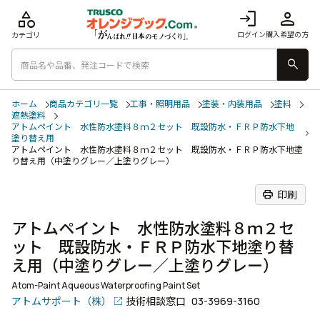
category
login
person
ログイン
購入希望の方
カテゴリ
search
ホーム
商品カテゴリ一覧
工事・照明用品
塗装・内装用品
塗料
遮熱塗料
アトムペイント 水性防水塗料８ｍ２セット 既設防水・ＦＲＰ防水下地
塗り替え用
アトムペイント 水性防水塗料８ｍ２セット 既設防水・ＦＲＰ防水下地塗
り替え用（中塗りグレー／上塗りグレー）
print
印刷
アトムペイント 水性防水塗料８ｍ２セ
ット 既設防水・ＦＲＰ防水下地塗り替
え用（中塗りグレー／上塗りグレー）
Atom-Paint Aqueous Waterproofing Paint Set
アトムサポート（株）
技術相談窓口
03-3969-3160