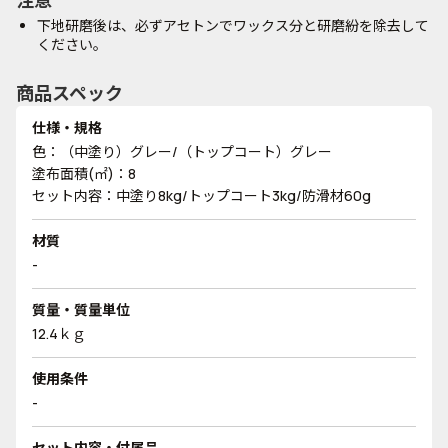
注意
下地研磨後は、必ずアセトンでワックス分と研磨紛を除去して
ください。
商品スペック
仕様・規格
色：（中塗り）グレー/（トップコート）グレー
塗布面積(㎡)：8
セット内容：中塗り8kg/トップコート3kg/防滑材60g
材質
-
質量・質量単位
12.4ｋｇ
使用条件
-
セット内容・付属品