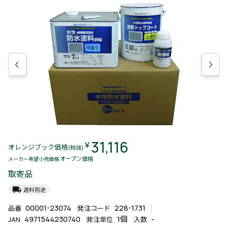
31,116
￥
オレンジブック価格
(税抜)
オープン価格
メーカー希望小売価格
取寄品
local_shipping
送料別途
00001-23074
228-1731
品番
発注コード
4971544230740
1個
-
JAN
発注単位
入数