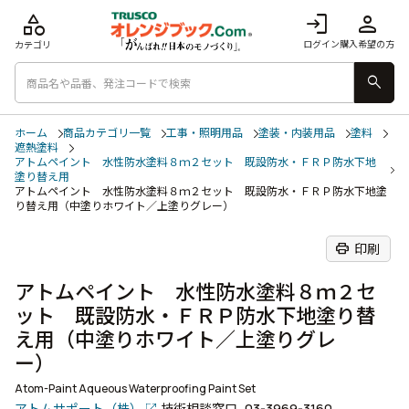
category
login
person
ログイン
購入希望の方
カテゴリ
search
ホーム
商品カテゴリ一覧
工事・照明用品
塗装・内装用品
塗料
遮熱塗料
アトムペイント 水性防水塗料８ｍ２セット 既設防水・ＦＲＰ防水下地
塗り替え用
アトムペイント 水性防水塗料８ｍ２セット 既設防水・ＦＲＰ防水下地塗
り替え用（中塗りホワイト／上塗りグレー）
print
印刷
アトムペイント 水性防水塗料８ｍ２セ
ット 既設防水・ＦＲＰ防水下地塗り替
え用（中塗りホワイト／上塗りグレ
ー）
Atom-Paint Aqueous Waterproofing Paint Set
アトムサポート（株）
技術相談窓口
03-3969-3160