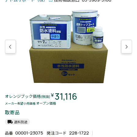
31,116
￥
オレンジブック価格
(税抜)
オープン価格
メーカー希望小売価格
取寄品
local_shipping
送料別途
00001-23075
228-1722
品番
発注コード