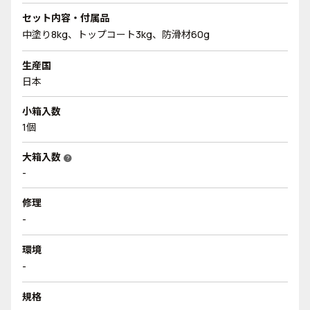
セット内容・付属品
中塗り8kg、トップコート3kg、防滑材60g
生産国
日本
小箱入数
1個
大箱入数
help
-
修理
-
環境
-
規格