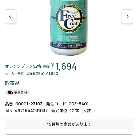
1,694
￥
オレンジブック価格
(税抜)
￥1,880
メーカー希望小売価格(税抜)
取寄品
local_shipping
送料別途
00001-23103
203-5401
品番
発注コード
4971544231037
12本
-
JAN
発注単位
入数
45種類の商品があります