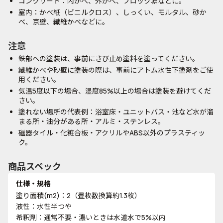
コンクリート：内かべ、外かべ、ブロック塀などに。
室内：かべ紙（ビニルクロス）、しっくい、モルタル、砂か
べ、京壁、繊維かべなどに。
注意
鉄部への塗装は、事前にさび止め塗料を塗ってください。
繊維かべや砂壁に塗装の際は、事前にアトム水性下塗剤をご使
用ください。
気温5度以下の場合、湿度85%以上の場合は塗装を避けてくだ
さい。
塗れない場所の代表例：浴室床・ユニットバス・池など水が溜
まる所・油分がある所・アルミ・ステンレス。
磁器タイル・化粧合板・アクリルやABS以外のプラスティッ
ク。
商品スペック
仕様・規格
塗り面積(m2)：2（畳枚数換算約1.3枚）
液性：水性半つや
希釈剤：通常不要・濃いときは水道水で5%以内