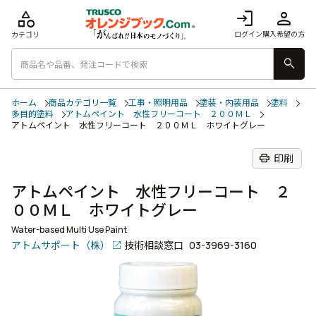
category
login
person
ログイン
購入希望の方
カテゴリ
search
ホーム
商品カテゴリ一覧
工事・照明用品
塗装・内装用品
塗料
多目的塗料
アトムペイント 水性フリーコート ２００ＭＬ
アトムペイント 水性フリーコート ２００ＭＬ ホワイトグレー
print
印刷
アトムペイント 水性フリーコート ２
００ＭＬ ホワイトグレー
Water-based Multi Use Paint
アトムサポート（株）
技術相談窓口
03-3969-3160