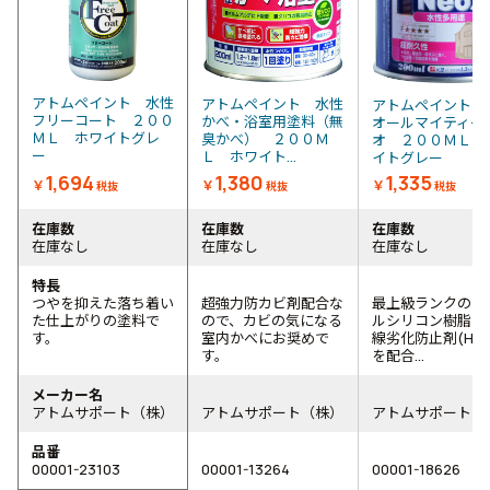
アトムペイント 水性
アトムペイント 水性
アトムペイント 
フリーコート ２００
かべ・浴室用塗料（無
オールマイティー
ＭＬ ホワイトグレ
臭かべ） ２００Ｍ
オ ２００ＭＬ 
ー
Ｌ ホワイト...
イトグレー
1,694
1,380
1,335
￥
￥
￥
税抜
税抜
税抜
在庫数
在庫数
在庫数
在庫なし
在庫なし
在庫なし
特長
つやを抑えた落ち着い
超強力防カビ剤配合な
最上級ランクのア
た仕上がりの塗料で
ので、カビの気になる
ルシリコン樹脂に
す。
室内かべにお奨めで
線劣化防止剤(HAL
す。
を配合...
メーカー名
アトムサポート（株）
アトムサポート（株）
アトムサポート（
品番
00001-23103
00001-13264
00001-18626