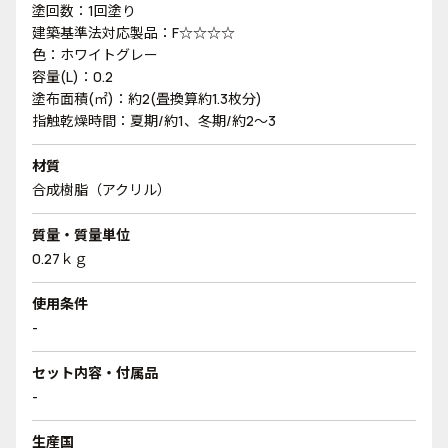
塗回数：1回塗り
建築基準法対応製品：F☆☆☆☆
色：ホワイトグレー
容量(L)：0.2
塗布面積(㎡)：約2(畳換算約1.3枚分)
指触乾燥時間：夏期/約1、冬期/約2～3
材質
合成樹脂（アクリル）
質量・質量単位
0.27ｋｇ
使用条件
-
セット内容・付属品
-
生産国