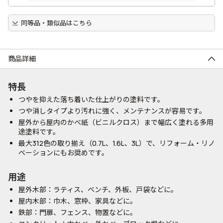
同等品・類似品はこちら
商品詳細
特長
つやを抑えた落ち着いた仕上がりの塗料です。
つや消しタイプより汚れに強く、メンテナンスが容易です。
屋外から屋内のかべ紙（ビニルクロス）まで幅広く塗れる多用
途塗料です。
最大312色の取り揃え（0.7L、1.6L、3L）で、リフォーム・リノ
ベーションにもお奨めです。
用途
屋外木部：ラティス、ベンチ、外板、戸袋などに。
屋内木部：巾木、窓枠、家具などに。
鉄部：門扉、フェンス、物置などに。