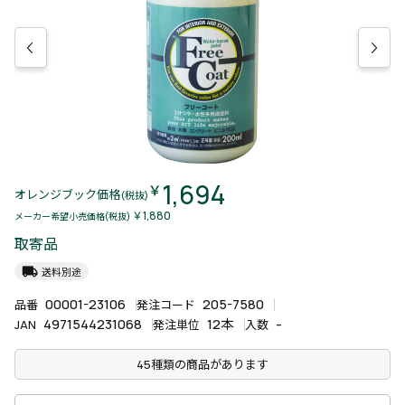
1,694
￥
オレンジブック価格
(税抜)
￥1,880
メーカー希望小売価格(税抜)
取寄品
local_shipping
送料別途
00001-23106
205-7580
品番
発注コード
4971544231068
12本
-
JAN
発注単位
入数
45種類の商品があります