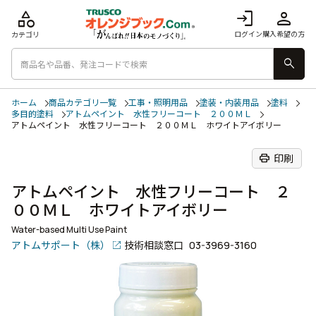
category
login
person
ログイン
購入希望の方
カテゴリ
search
ホーム
商品カテゴリ一覧
工事・照明用品
塗装・内装用品
塗料
多目的塗料
アトムペイント 水性フリーコート ２００ＭＬ
アトムペイント 水性フリーコート ２００ＭＬ ホワイトアイボリー
print
印刷
アトムペイント 水性フリーコート ２
００ＭＬ ホワイトアイボリー
Water-based Multi Use Paint
アトムサポート（株）
技術相談窓口
03-3969-3160