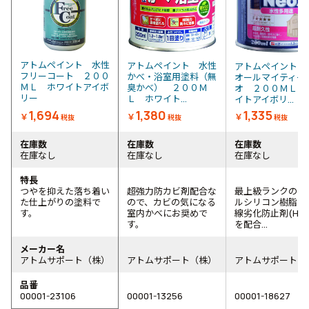
アトムペイント 水性
アトムペイント 水性
アトムペイント 
フリーコート ２００
かべ・浴室用塗料（無
オールマイティー
ＭＬ ホワイトアイボ
臭かべ） ２００Ｍ
オ ２００ＭＬ 
リー
Ｌ ホワイト...
イトアイボリ...
1,694
1,380
1,335
￥
￥
￥
税抜
税抜
税抜
在庫数
在庫数
在庫数
在庫なし
在庫なし
在庫なし
特長
つやを抑えた落ち着い
超強力防カビ剤配合な
最上級ランクのア
た仕上がりの塗料で
ので、カビの気になる
ルシリコン樹脂に
す。
室内かべにお奨めで
線劣化防止剤(HAL
す。
を配合...
メーカー名
アトムサポート（株）
アトムサポート（株）
アトムサポート（
品番
00001-23106
00001-13256
00001-18627