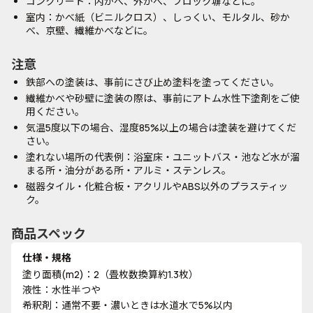
コンクリート：内かべ、外かべ、ブロック塀などに。
室内：かべ紙（ビニルクロス）、しっくい、モルタル、砂か
べ、京壁、繊維かべなどに。
注意
鉄部への塗装は、事前にさび止め塗料を塗ってください。
繊維かべや砂壁に塗装の際は、事前にアトム水性下塗剤をご使
用ください。
気温5度以下の場合、湿度85%以上の場合は塗装を避けてくだ
さい。
塗れない場所の代表例：浴室床・ユニットバス・池など水が溜
まる所・油分がある所・アルミ・ステンレス。
磁器タイル・化粧合板・アクリルやABS以外のプラスティッ
ク。
商品スペック
仕様・規格
塗り面積(m2)：2（畳枚数換算約1.3枚）
液性：水性半つや
希釈剤：通常不要・濃いときは水道水で5%以内