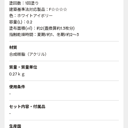
塗回数：1回塗り
建築基準法対応製品：F☆☆☆☆
色：ホワイトアイボリー
容量(L)：0.2
塗布面積(㎡)：約2(畳換算約1.3枚分)
指触乾燥時間：夏期/約1、冬期/約2～3
材質
合成樹脂（アクリル）
質量・質量単位
0.27ｋｇ
使用条件
-
セット内容・付属品
-
生産国