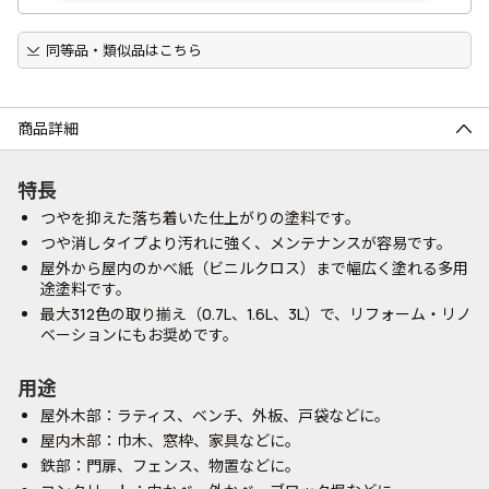
同等品・類似品はこちら
商品詳細
特長
つやを抑えた落ち着いた仕上がりの塗料です。
つや消しタイプより汚れに強く、メンテナンスが容易です。
屋外から屋内のかべ紙（ビニルクロス）まで幅広く塗れる多用
途塗料です。
最大312色の取り揃え（0.7L、1.6L、3L）で、リフォーム・リノ
ベーションにもお奨めです。
用途
屋外木部：ラティス、ベンチ、外板、戸袋などに。
屋内木部：巾木、窓枠、家具などに。
鉄部：門扉、フェンス、物置などに。