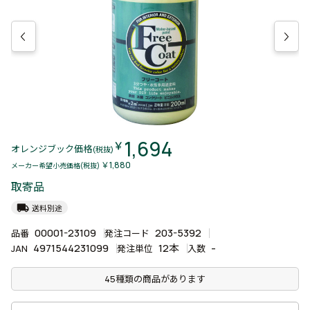
1,694
￥
オレンジブック価格
(税抜)
￥1,880
メーカー希望小売価格(税抜)
取寄品
local_shipping
送料別途
00001-23109
203-5392
品番
発注コード
4971544231099
12本
-
JAN
発注単位
入数
45種類の商品があります