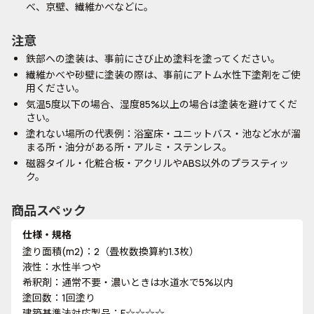
べ、京壁、繊維かべなどに。
注意
鉄部への塗装は、事前にさび止め塗料を塗ってください。
繊維かべや砂壁に塗装の際は、事前にアトム水性下塗剤をご使
用ください。
気温5度以下の場合、湿度85%以上の場合は塗装を避けてくだ
さい。
塗れない場所の代表例：浴室床・ユニットバス・池など水が溜
まる所・油分がある所・アルミ・ステンレス。
磁器タイル・化粧合板・アクリルやABS以外のプラスティッ
ク。
商品スペック
仕様・規格
塗り面積(m2)：2（畳枚数換算約1.3枚）
液性：水性半つや
希釈剤：通常不要・濃いときは水道水で5%以内
塗回数：1回塗り
建築基準法対応製品：F☆☆☆☆