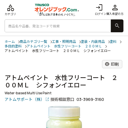
category
login
person
ログイン
購入希望の方
カテゴリ
search
ホーム
商品カテゴリ一覧
工事・照明用品
塗装・内装用品
塗料
多目的塗料
アトムペイント 水性フリーコート ２００ＭＬ
アトムペイント 水性フリーコート ２００ＭＬ シフォンイエロー
print
印刷
アトムペイント 水性フリーコート ２
００ＭＬ シフォンイエロー
Water-based Multi Use Paint
アトムサポート（株）
技術相談窓口
03-3969-3160