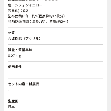
色：シフォンイエロー
容量(L)：0.2
塗布面積(㎡)：約2(畳換算約1.3枚分)
指触乾燥時間：夏期/約1、冬期/約2～3
材質
合成樹脂（アクリル）
質量・質量単位
0.27ｋｇ
使用条件
-
セット内容・付属品
-
生産国
日本