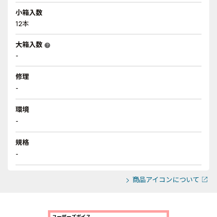
小箱入数
12本
大箱入数
help
-
修理
-
環境
-
規格
-
商品アイコンについて