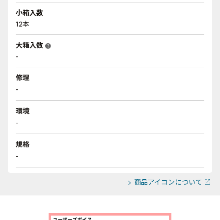
小箱入数
12本
大箱入数
help
-
修理
-
環境
-
規格
-
商品アイコンについて