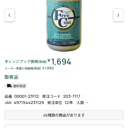
1,694
￥
オレンジブック価格
(税抜)
￥1,880
メーカー希望小売価格(税抜)
取寄品
local_shipping
送料別途
00001-23112
203-7117
品番
発注コード
4971544231129
12本
-
JAN
発注単位
入数
45種類の商品があります