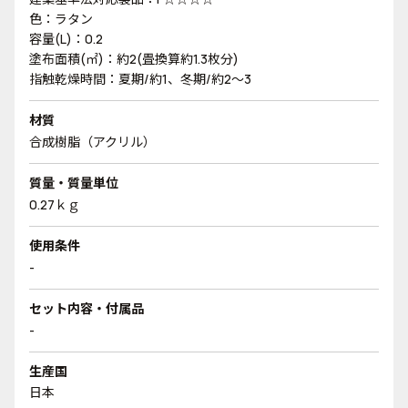
色：ラタン
容量(L)：0.2
塗布面積(㎡)：約2(畳換算約1.3枚分)
指触乾燥時間：夏期/約1、冬期/約2～3
材質
合成樹脂（アクリル）
質量・質量単位
0.27ｋｇ
使用条件
-
セット内容・付属品
-
生産国
日本