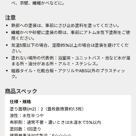
べ、京壁、繊維かべなどに。
注意
鉄部への塗装は、事前にさび止め塗料を塗ってください。
繊維かべや砂壁に塗装の際は、事前にアトム水性下塗剤をご使
用ください。
気温5度以下の場合、湿度85%以上の場合は塗装を避けてくだ
さい。
塗れない場所の代表例：浴室床・ユニットバス・池など水が溜
まる所・油分がある所・アルミ・ステンレス。
磁器タイル・化粧合板・アクリルやABS以外のプラスティッ
ク。
商品スペック
仕様・規格
塗り面積(m2)：2（畳枚数換算約1.3枚）
液性：水性半つや
希釈剤：通常不要・濃いときは水道水で5%以内
塗回数：1回塗り
建築基準法対応製品：F☆☆☆☆