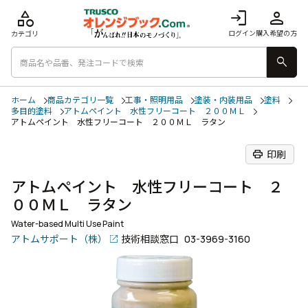
category
login
person
ログイン
購入希望の方
カテゴリ
search
ホーム
商品カテゴリ一覧
工事・照明用品
塗装・内装用品
塗料
多目的塗料
アトムペイント 水性フリーコート ２００ＭＬ
アトムペイント 水性フリーコート ２００ＭＬ ラタン
print
印刷
アトムペイント 水性フリーコート ２
００ＭＬ ラタン
Water-based Multi Use Paint
アトムサポート（株）
技術相談窓口
03-3969-3160