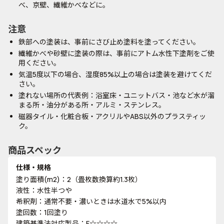
べ、京壁、繊維かべなどに。
注意
鉄部への塗装は、事前にさび止め塗料を塗ってください。
繊維かべや砂壁に塗装の際は、事前にアトム水性下塗剤をご使
用ください。
気温5度以下の場合、湿度85%以上の場合は塗装を避けてくだ
さい。
塗れない場所の代表例：浴室床・ユニットバス・池など水が溜
まる所・油分がある所・アルミ・ステンレス。
磁器タイル・化粧合板・アクリルやABS以外のプラスティッ
ク。
商品スペック
仕様・規格
塗り面積(m2)：2（畳枚数換算約1.3枚）
液性：水性半つや
希釈剤：通常不要・濃いときは水道水で5%以内
塗回数：1回塗り
建築基準法対応製品：F☆☆☆☆