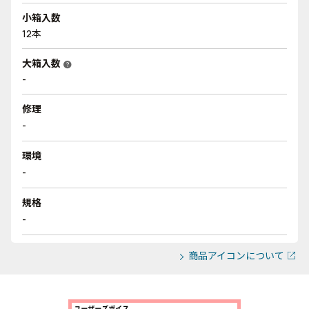
小箱入数
12本
大箱入数
help
-
修理
-
環境
-
規格
-
商品アイコンについて