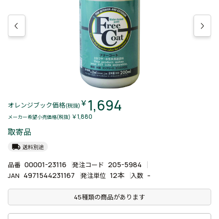
1,694
￥
オレンジブック価格
(税抜)
￥1,880
メーカー希望小売価格(税抜)
取寄品
local_shipping
送料別途
00001-23116
205-5984
品番
発注コード
4971544231167
12本
-
JAN
発注単位
入数
45種類の商品があります