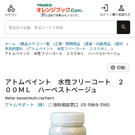
category
login
person
ログイン
購入希望の方
カテゴリ
search
ホーム
商品カテゴリ一覧
工事・照明用品
塗装・内装用品
塗料
多目的塗料
アトムペイント 水性フリーコート ２００ＭＬ
アトムペイント 水性フリーコート ２００ＭＬ ハーベストベージュ
print
印刷
アトムペイント 水性フリーコート ２
００ＭＬ ハーベストベージュ
Water-based Multi Use Paint
アトムサポート（株）
技術相談窓口
03-3969-3160