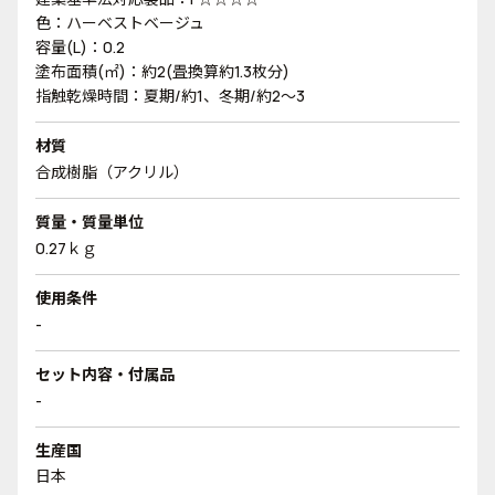
色：ハーベストベージュ
容量(L)：0.2
塗布面積(㎡)：約2(畳換算約1.3枚分)
指触乾燥時間：夏期/約1、冬期/約2～3
材質
合成樹脂（アクリル）
質量・質量単位
0.27ｋｇ
使用条件
-
セット内容・付属品
-
生産国
日本