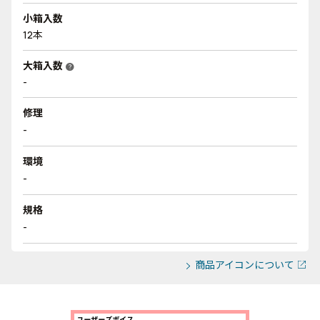
小箱入数
12本
大箱入数
help
-
修理
-
環境
-
規格
-
商品アイコンについて