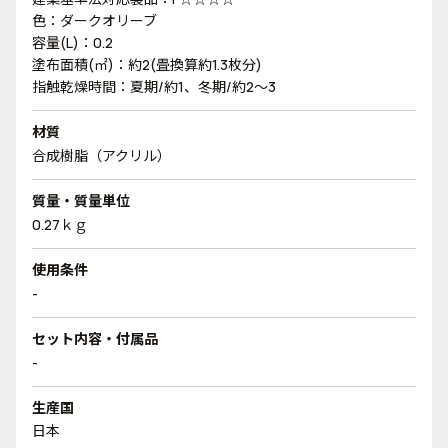
色：ダークオリーブ
容量(L)：0.2
塗布面積(㎡)：約2(畳換算約1.3枚分)
指触乾燥時間：夏期/約1、冬期/約2～3
材質
合成樹脂（アクリル）
質量・質量単位
0.27ｋｇ
使用条件
-
セット内容・付属品
-
生産国
日本