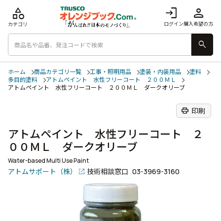
category
login
person
ログイン
購入希望の方
カテゴリ
search
ホーム
商品カテゴリ一覧
工事・照明用品
塗装・内装用品
塗料
多目的塗料
アトムペイント 水性フリーコート ２００ＭＬ
アトムペイント 水性フリーコート ２００ＭＬ ダークオリーブ
print
印刷
アトムペイント 水性フリーコート ２
００ＭＬ ダークオリーブ
Water-based Multi Use Paint
アトムサポート（株）
技術相談窓口
03-3969-3160