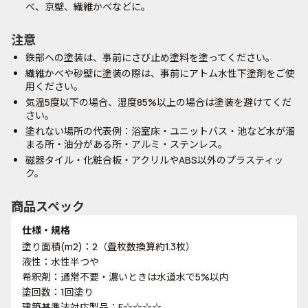
べ、京壁、繊維かべなどに。
注意
鉄部への塗装は、事前にさび止め塗料を塗ってください。
繊維かべや砂壁に塗装の際は、事前にアトム水性下塗剤をご使
用ください。
気温5度以下の場合、湿度85%以上の場合は塗装を避けてくだ
さい。
塗れない場所の代表例：浴室床・ユニットバス・池など水が溜
まる所・油分がある所・アルミ・ステンレス。
磁器タイル・化粧合板・アクリルやABS以外のプラスティッ
ク。
商品スペック
仕様・規格
塗り面積(m2)：2（畳枚数換算約1.3枚）
液性：水性半つや
希釈剤：通常不要・濃いときは水道水で5%以内
塗回数：1回塗り
建築基準法対応製品：F☆☆☆☆