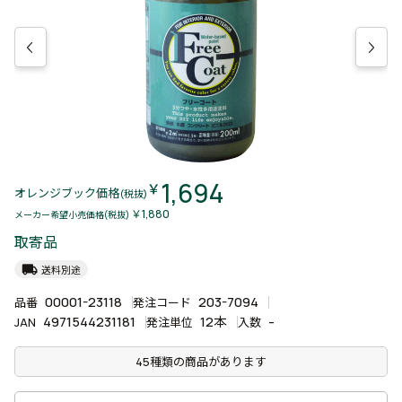
1,694
￥
オレンジブック価格
(税抜)
￥1,880
メーカー希望小売価格(税抜)
取寄品
local_shipping
送料別途
00001-23118
203-7094
品番
発注コード
4971544231181
12本
-
JAN
発注単位
入数
45種類の商品があります