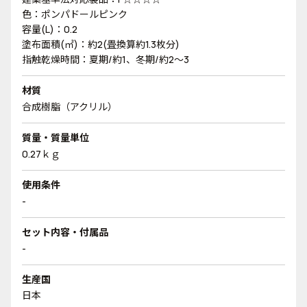
色：ポンパドールピンク
容量(L)：0.2
塗布面積(㎡)：約2(畳換算約1.3枚分)
指触乾燥時間：夏期/約1、冬期/約2～3
材質
合成樹脂（アクリル）
質量・質量単位
0.27ｋｇ
使用条件
-
セット内容・付属品
-
生産国
日本