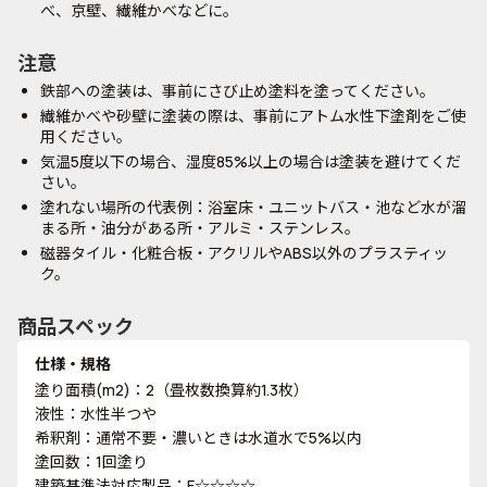
べ、京壁、繊維かべなどに。
注意
鉄部への塗装は、事前にさび止め塗料を塗ってください。
繊維かべや砂壁に塗装の際は、事前にアトム水性下塗剤をご使
用ください。
気温5度以下の場合、湿度85%以上の場合は塗装を避けてくだ
さい。
塗れない場所の代表例：浴室床・ユニットバス・池など水が溜
まる所・油分がある所・アルミ・ステンレス。
磁器タイル・化粧合板・アクリルやABS以外のプラスティッ
ク。
商品スペック
仕様・規格
塗り面積(m2)：2（畳枚数換算約1.3枚）
液性：水性半つや
希釈剤：通常不要・濃いときは水道水で5%以内
塗回数：1回塗り
建築基準法対応製品：F☆☆☆☆