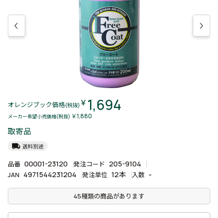
1,694
￥
オレンジブック価格
(税抜)
￥1,880
メーカー希望小売価格(税抜)
取寄品
local_shipping
送料別途
00001-23120
205-9104
品番
発注コード
4971544231204
12本
-
JAN
発注単位
入数
45種類の商品があります