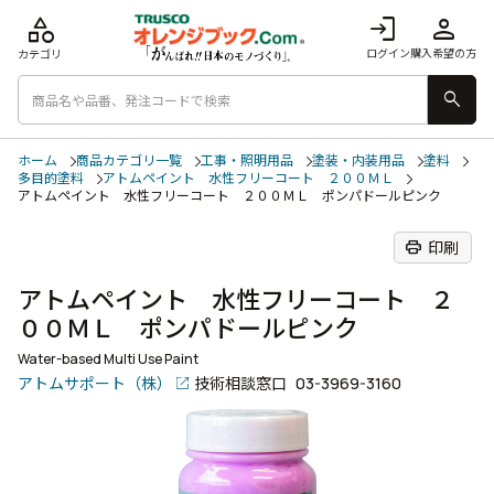
category
login
person
ログイン
購入希望の方
カテゴリ
search
ホーム
商品カテゴリ一覧
工事・照明用品
塗装・内装用品
塗料
多目的塗料
アトムペイント 水性フリーコート ２００ＭＬ
アトムペイント 水性フリーコート ２００ＭＬ ポンパドールピンク
print
印刷
アトムペイント 水性フリーコート ２
００ＭＬ ポンパドールピンク
Water-based Multi Use Paint
アトムサポート（株）
技術相談窓口
03-3969-3160