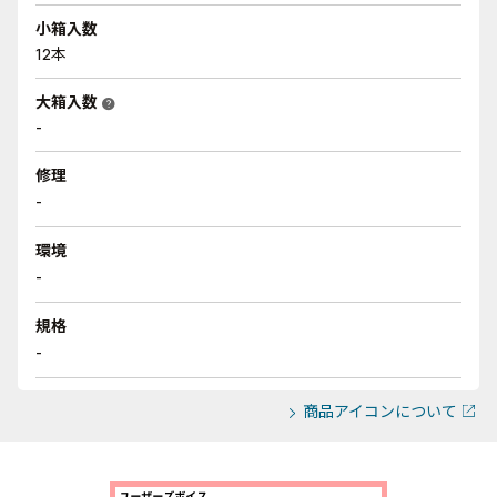
小箱入数
12本
大箱入数
help
-
修理
-
環境
-
規格
-
商品アイコンについて