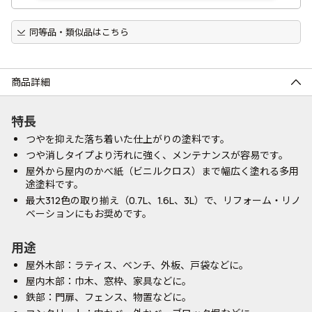
同等品・類似品はこちら
商品詳細
特長
つやを抑えた落ち着いた仕上がりの塗料です。
つや消しタイプより汚れに強く、メンテナンスが容易です。
屋外から屋内のかべ紙（ビニルクロス）まで幅広く塗れる多用
途塗料です。
最大312色の取り揃え（0.7L、1.6L、3L）で、リフォーム・リノ
ベーションにもお奨めです。
用途
屋外木部：ラティス、ベンチ、外板、戸袋などに。
屋内木部：巾木、窓枠、家具などに。
鉄部：門扉、フェンス、物置などに。