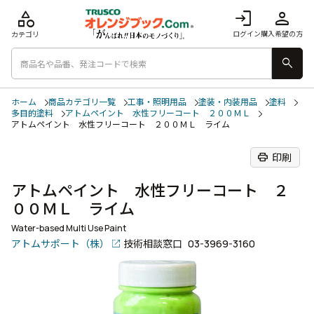
category
login
person
ログイン
購入希望の方
カテゴリ
search
ホーム
商品カテゴリ一覧
工事・照明用品
塗装・内装用品
塗料
多目的塗料
アトムペイント 水性フリーコート ２００ＭＬ
アトムペイント 水性フリーコート ２００ＭＬ ライム
print
印刷
アトムペイント 水性フリーコート ２
００ＭＬ ライム
Water-based Multi Use Paint
アトムサポート（株）
技術相談窓口
03-3969-3160