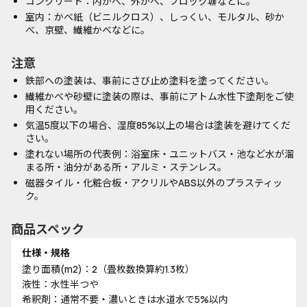
コンクリート：内かべ、外かべ、ブロック塀などに。
室内：かべ紙（ビニルクロス）、しっくい、モルタル、砂か
べ、京壁、繊維かべなどに。
注意
鉄部への塗装は、事前にさび止め塗料を塗ってください。
繊維かべや砂壁に塗装の際は、事前にアトム水性下塗剤をご使
用ください。
気温5度以下の場合、湿度85%以上の場合は塗装を避けてくだ
さい。
塗れない場所の代表例：浴室床・ユニットバス・池など水が溜
まる所・油分がある所・アルミ・ステンレス。
磁器タイル・化粧合板・アクリルやABS以外のプラスティッ
ク。
商品スペック
仕様・規格
塗り面積(m2)：2（畳枚数換算約1.3枚）
液性：水性半つや
希釈剤：通常不要・濃いときは水道水で5%以内