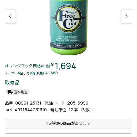
1,694
￥
オレンジブック価格
(税抜)
￥1,880
メーカー希望小売価格(税抜)
取寄品
local_shipping
送料別途
00001-23131
205-5999
品番
発注コード
4971544231310
12本
-
JAN
発注単位
入数
45種類の商品があります