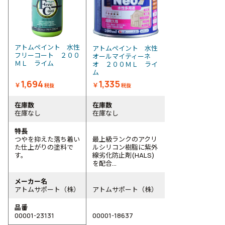
アトムペイント 水性
アトムペイント 水性
フリーコート ２００
オールマイティーネ
ＭＬ ライム
オ ２００ＭＬ ライ
ム
1,694
1,335
￥
￥
税抜
税抜
在庫数
在庫数
在庫なし
在庫なし
特長
つやを抑えた落ち着い
最上級ランクのアクリ
た仕上がりの塗料で
ルシリコン樹脂に紫外
す。
線劣化防止剤(HALS)
を配合...
メーカー名
アトムサポート（株）
アトムサポート（株）
品番
00001-23131
00001-18637