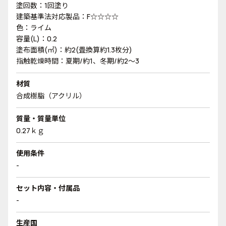
塗回数：1回塗り
建築基準法対応製品：F☆☆☆☆
色：ライム
容量(L)：0.2
塗布面積(㎡)：約2(畳換算約1.3枚分)
指触乾燥時間：夏期/約1、冬期/約2～3
材質
合成樹脂（アクリル）
質量・質量単位
0.27ｋｇ
使用条件
-
セット内容・付属品
-
生産国