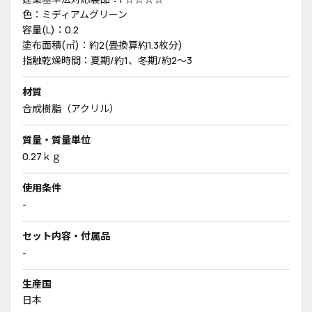
色：ミディアムグリーン
容量(L)：0.2
塗布面積(㎡)：約2(畳換算約1.3枚分)
指触乾燥時間：夏期/約1、冬期/約2～3
材質
合成樹脂（アクリル）
質量・質量単位
0.27ｋｇ
使用条件
-
セット内容・付属品
-
生産国
日本