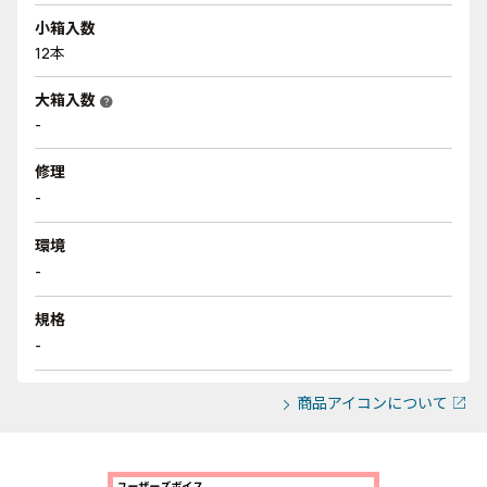
小箱入数
12本
大箱入数
help
-
修理
-
環境
-
規格
-
商品アイコンについて