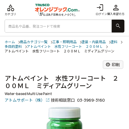
category
login
person
ログイン
購入希望の方
カテゴリ
search
ホーム
商品カテゴリ一覧
工事・照明用品
塗装・内装用品
塗料
多目的塗料
アトムペイント 水性フリーコート ２００ＭＬ
アトムペイント 水性フリーコート ２００ＭＬ ミディアムグリーン
print
印刷
アトムペイント 水性フリーコート ２
００ＭＬ ミディアムグリーン
Water-based Multi Use Paint
アトムサポート（株）
技術相談窓口
03-3969-3160