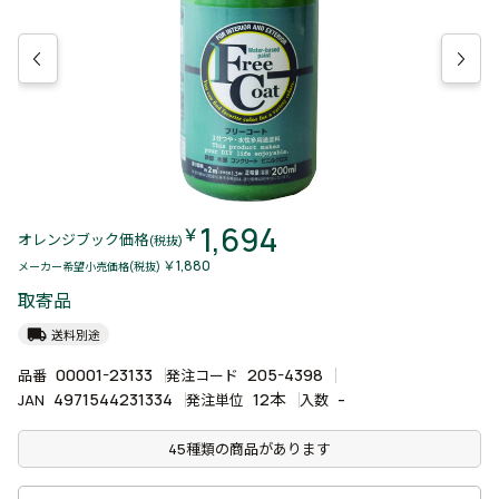
1,694
￥
オレンジブック価格
(税抜)
￥1,880
メーカー希望小売価格(税抜)
取寄品
local_shipping
送料別途
00001-23133
205-4398
品番
発注コード
4971544231334
12本
-
JAN
発注単位
入数
45種類の商品があります