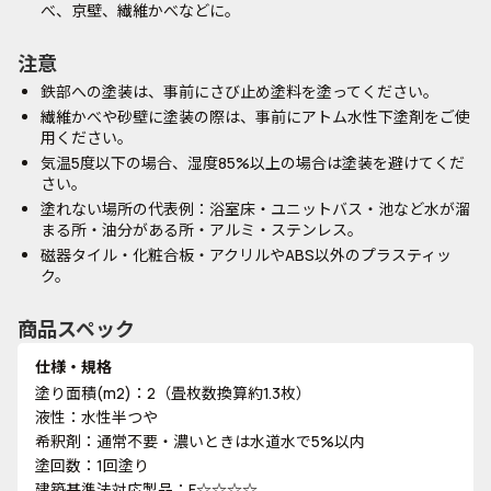
べ、京壁、繊維かべなどに。
注意
鉄部への塗装は、事前にさび止め塗料を塗ってください。
繊維かべや砂壁に塗装の際は、事前にアトム水性下塗剤をご使
用ください。
気温5度以下の場合、湿度85%以上の場合は塗装を避けてくだ
さい。
塗れない場所の代表例：浴室床・ユニットバス・池など水が溜
まる所・油分がある所・アルミ・ステンレス。
磁器タイル・化粧合板・アクリルやABS以外のプラスティッ
ク。
商品スペック
仕様・規格
塗り面積(m2)：2（畳枚数換算約1.3枚）
液性：水性半つや
希釈剤：通常不要・濃いときは水道水で5%以内
塗回数：1回塗り
建築基準法対応製品：F☆☆☆☆