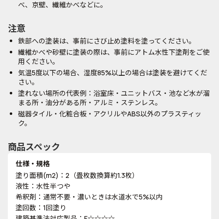
べ、京壁、繊維かべなどに。
注意
鉄部への塗装は、事前にさび止め塗料を塗ってください。
繊維かべや砂壁に塗装の際は、事前にアトム水性下塗剤をご使
用ください。
気温5度以下の場合、湿度85%以上の場合は塗装を避けてくだ
さい。
塗れない場所の代表例：浴室床・ユニットバス・池など水が溜
まる所・油分がある所・アルミ・ステンレス。
磁器タイル・化粧合板・アクリルやABS以外のプラスティッ
ク。
商品スペック
仕様・規格
塗り面積(m2)：2（畳枚数換算約1.3枚）
液性：水性半つや
希釈剤：通常不要・濃いときは水道水で5%以内
塗回数：1回塗り
建築基準法対応製品：F☆☆☆☆