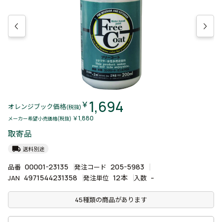
1,694
￥
オレンジブック価格
(税抜)
￥1,880
メーカー希望小売価格(税抜)
取寄品
local_shipping
送料別途
00001-23135
205-5983
品番
発注コード
4971544231358
12本
-
JAN
発注単位
入数
45種類の商品があります