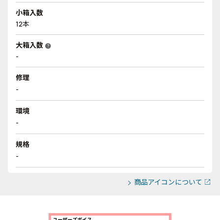
小箱入数
12本
大箱入数
help
-
修理
-
環境
-
規格
-
商品アイコンについて