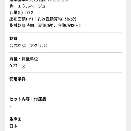
色：エクルベージュ
容量(L)：0.2
塗布面積(㎡)：約2(畳換算約1.3枚分)
指触乾燥時間：夏期/約1、冬期/約2～3
材質
合成樹脂（アクリル）
質量・質量単位
0.27ｋｇ
使用条件
-
セット内容・付属品
-
生産国
日本