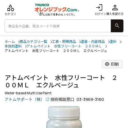
category
login
person
ログイン
購入希望の方
カテゴリ
search
ホーム
商品カテゴリ一覧
工事・照明用品
塗装・内装用品
塗料
多目的塗料
アトムペイント 水性フリーコート ２００ＭＬ
アトムペイント 水性フリーコート ２００ＭＬ エクルベージュ
print
印刷
アトムペイント 水性フリーコート ２
００ＭＬ エクルベージュ
Water-based Multi Use Paint
アトムサポート（株）
技術相談窓口
03-3969-3160