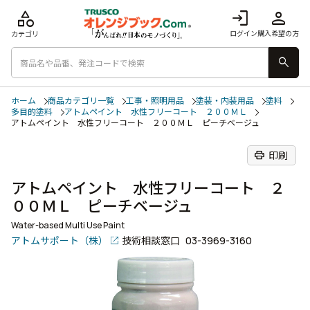
category
login
person
ログイン
購入希望の方
カテゴリ
search
ホーム
商品カテゴリ一覧
工事・照明用品
塗装・内装用品
塗料
多目的塗料
アトムペイント 水性フリーコート ２００ＭＬ
アトムペイント 水性フリーコート ２００ＭＬ ピーチベージュ
print
印刷
アトムペイント 水性フリーコート ２
００ＭＬ ピーチベージュ
Water-based Multi Use Paint
アトムサポート（株）
技術相談窓口
03-3969-3160