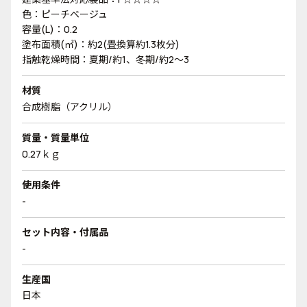
色：ピーチベージュ
容量(L)：0.2
塗布面積(㎡)：約2(畳換算約1.3枚分)
指触乾燥時間：夏期/約1、冬期/約2～3
材質
合成樹脂（アクリル）
質量・質量単位
0.27ｋｇ
使用条件
-
セット内容・付属品
-
生産国
日本