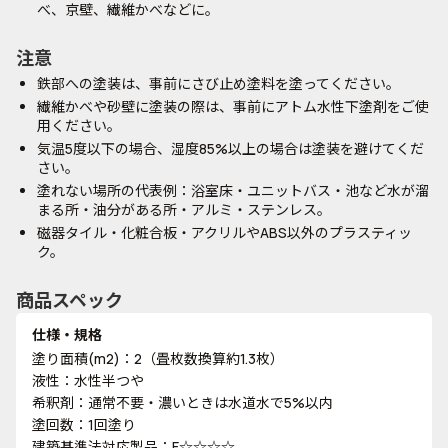
べ、京壁、繊維かべなどに。
注意
鉄部への塗装は、事前にさび止め塗料を塗ってください。
繊維かべや砂壁に塗装の際は、事前にアトム水性下塗剤をご使
用ください。
気温5度以下の場合、湿度85%以上の場合は塗装を避けてくだ
さい。
塗れない場所の代表例：浴室床・ユニットバス・池など水が溜
まる所・油分がある所・アルミ・ステンレス。
磁器タイル・化粧合板・アクリルやABS以外のプラスティッ
ク。
商品スペック
仕様・規格
塗り面積(m2)：2（畳枚数換算約1.3枚）
液性：水性半つや
希釈剤：通常不要・濃いときは水道水で5%以内
塗回数：1回塗り
建築基準法対応製品：F☆☆☆☆