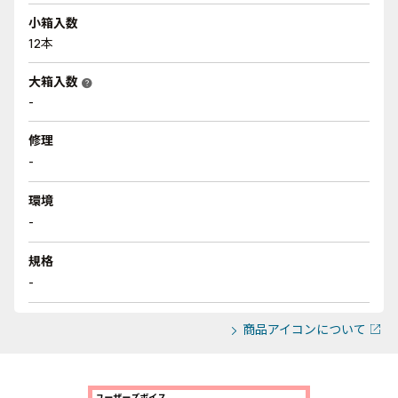
小箱入数
12本
大箱入数
help
-
修理
-
環境
-
規格
-
商品アイコンについて