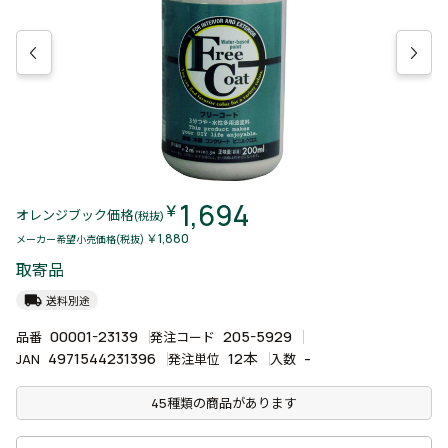
1,694
￥
オレンジブック価格
(税抜)
￥1,880
メーカー希望小売価格(税抜)
取寄品
local_shipping
送料別途
00001-23139
205-5929
品番
発注コード
4971544231396
12本
-
JAN
発注単位
入数
45種類の商品があります