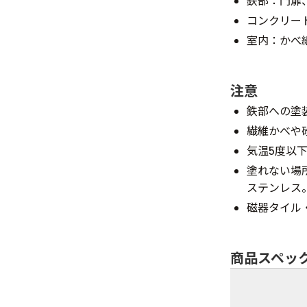
鉄部：門扉
コンクリー
室内：かべ
注意
鉄部への塗
繊維かべや
気温5度以
塗れない場
ステンレス
磁器タイル
商品スペッ