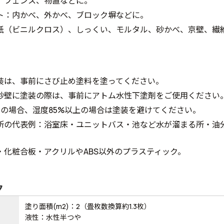
、フェンス、物置などに。
ト：内かべ、外かべ、ブロック塀などに。
紙（ビニルクロス）、しっくい、モルタル、砂かべ、京壁、繊
装は、事前にさび止め塗料を塗ってください。
砂壁に塗装の際は、事前にアトム水性下塗剤をご使用ください
下の場合、湿度85%以上の場合は塗装を避けてください。
所の代表例：浴室床・ユニットバス・池など水が溜まる所・油
。
・化粧合板・アクリルやABS以外のプラスティック。
ク
塗り面積(m2)：2（畳枚数換算約1.3枚）
液性：水性半つや