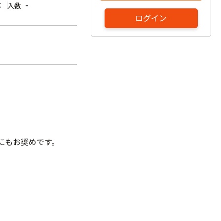
本
-
入数
ログイン
。
ンにもお奨めです。