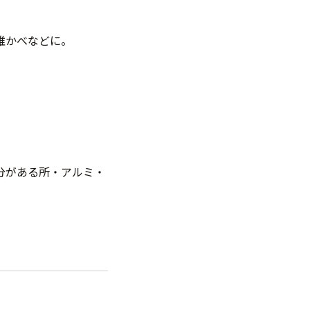
維かべなどに。
。
分がある所・アルミ・