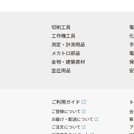
切削工具
電
工作機工具
化
測定・計測用品
手
メカトロ部品
電
金物・建築資材
保
空圧用品
安
ご利用ガイド
ト
ご登録について
会
お届け・配送について
事
ご注文について
プ