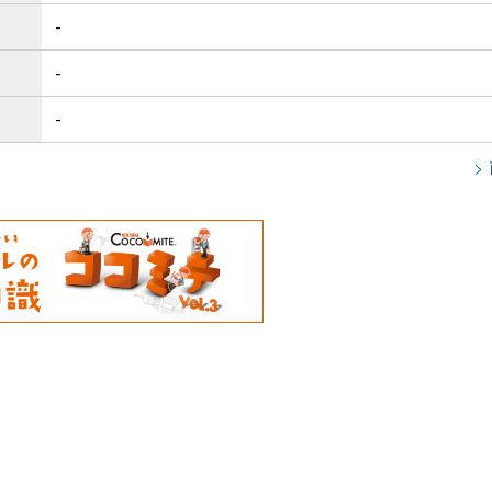
-
-
-