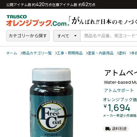
420
62
公開アイテム数 約
万点
在庫アイテム数 約
万点
カテゴリーから探す
すべて
ホーム
商品カテゴリ一覧
工事・照明用品
塗装・内装用品
塗料
多
アトムペ
Water-based Mul
アトムサポート
オレンジブック価
1,694
￥
メーカー希望小売価格
local_shipping
送料別途