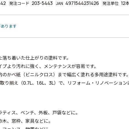
142
203-5443
4971544231426
12
発注コード
JAN
発注単位
があります
た落ち着いた仕上がりの塗料です。
イプより汚れに強く、メンテナンスが容易です。
内のかべ紙（ビニルクロス）まで幅広く塗れる多用途塗料です
の取り揃え（0.7L、1.6L、3L）で、リフォーム・リノベーショ
ラティス、ベンチ、外板、戸袋などに。
巾木、窓枠、家具などに。