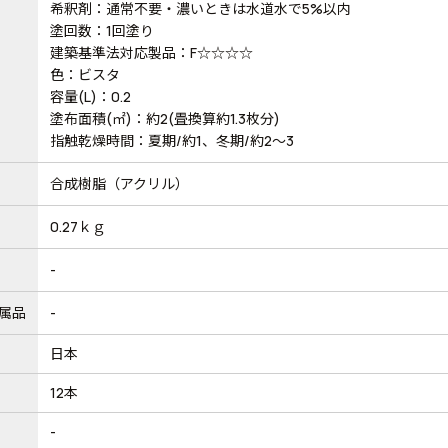
希釈剤：通常不要・濃いときは水道水で5%以内
塗回数：1回塗り
建築基準法対応製品：F☆☆☆☆
色：ビスタ
容量(L)：0.2
塗布面積(㎡)：約2(畳換算約1.3枚分)
指触乾燥時間：夏期/約1、冬期/約2～3
合成樹脂（アクリル）
0.27ｋｇ
-
属品
-
日本
12本
-