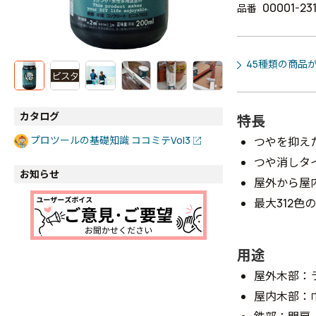
00001-23
品番
45種類の商品
カタログ
特長
プロツールの基礎知識 ココミテVol3
つやを抑え
つや消しタ
お知らせ
屋外から屋
最大312色
用途
屋外木部：
屋内木部：