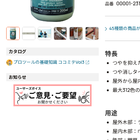
00001-23
品番
45種類の商品
カタログ
特長
プロツールの基礎知識 ココミテVol3
つやを抑え
つや消しタ
お知らせ
屋外から屋
最大312色
用途
屋外木部：
屋内木部：