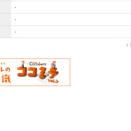
-
-
-