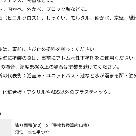
、フェンス、物置などに。
ト：内かべ、外かべ、ブロック塀などに。
紙（ビニルクロス）、しっくい、モルタル、砂かべ、京壁、繊
装は、事前にさび止め塗料を塗ってください。
砂壁に塗装の際は、事前にアトム水性下塗剤をご使用ください
下の場合、湿度85%以上の場合は塗装を避けてください。
所の代表例：浴室床・ユニットバス・池など水が溜まる所・油
。
・化粧合板・アクリルやABS以外のプラスティック。
ク
塗り面積(m2)：2（畳枚数換算約1.3枚）
液性：水性半つや