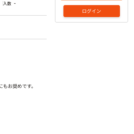
-
入数
ログイン
。
ンにもお奨めです。