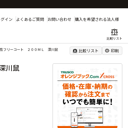
ログイン
よくあるご質問
お問い合わせ
購入を希望される法人様
balance
比較リスト
水性フリーコート ２００ＭＬ 深川鼠
balance
print
比較リスト
印刷
 深川鼠