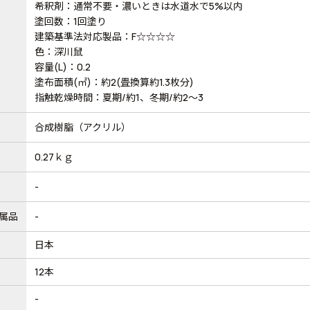
希釈剤：通常不要・濃いときは水道水で5%以内
塗回数：1回塗り
建築基準法対応製品：F☆☆☆☆
色：深川鼠
容量(L)：0.2
塗布面積(㎡)：約2(畳換算約1.3枚分)
指触乾燥時間：夏期/約1、冬期/約2～3
合成樹脂（アクリル）
0.27ｋｇ
-
属品
-
日本
12本
-