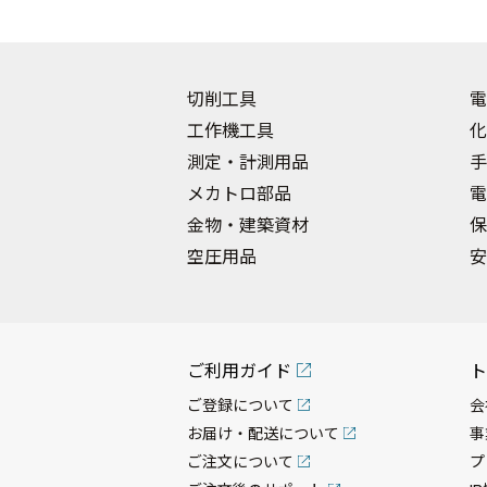
切削工具
電
工作機工具
化
測定・計測用品
手
メカトロ部品
電
金物・建築資材
保
空圧用品
安
ご利用ガイド
ト
ご登録について
会
お届け・配送について
事
ご注文について
プ