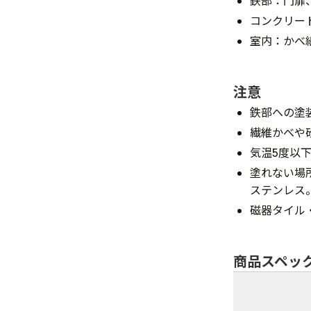
鉄部：門扉
コンクリー
室内：かべ
注意
鉄部への塗
繊維かべや
気温5度以
塗れない場
ステンレス
磁器タイル
商品スペッ