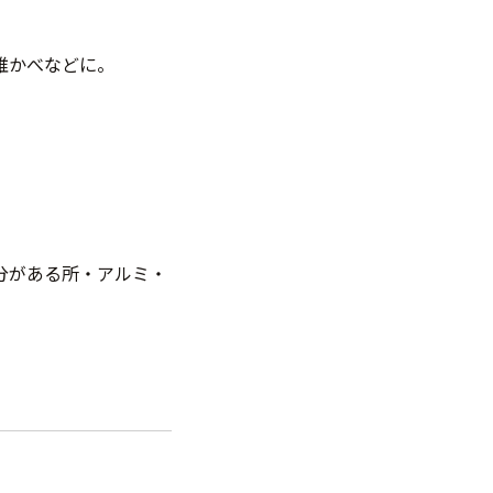
維かべなどに。
。
分がある所・アルミ・