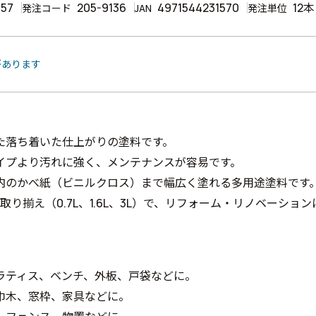
157
205-9136
4971544231570
12本
発注コード
JAN
発注単位
があります
た落ち着いた仕上がりの塗料です。
イプより汚れに強く、メンテナンスが容易です。
内のかべ紙（ビニルクロス）まで幅広く塗れる多用途塗料です
の取り揃え（0.7L、1.6L、3L）で、リフォーム・リノベーショ
ラティス、ベンチ、外板、戸袋などに。
巾木、窓枠、家具などに。