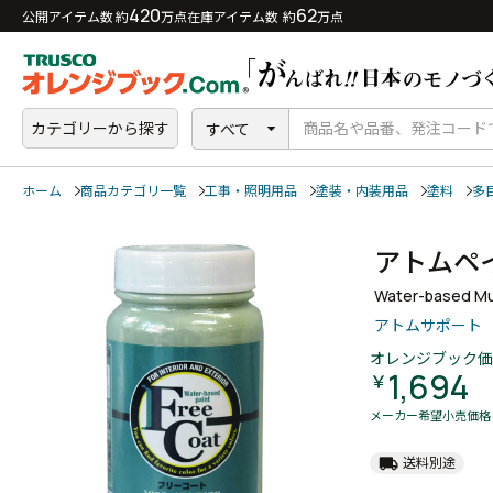
420
62
公開アイテム数 約
万点
在庫アイテム数 約
万点
カテゴリーから探す
すべて
ホーム
商品カテゴリ一覧
工事・照明用品
塗装・内装用品
塗料
多
アトムペ
Water-based Mul
アトムサポート
オレンジブック価
1,694
￥
メーカー希望小売価格
local_shipping
送料別途