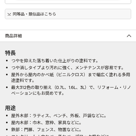
同等品・類似品はこちら
商品詳細
特長
つやを抑えた落ち着いた仕上がりの塗料です。
つや消しタイプより汚れに強く、メンテナンスが容易です。
屋外から屋内のかべ紙（ビニルクロス）まで幅広く塗れる多用
途塗料です。
最大312色の取り揃え（0.7L、1.6L、3L）で、リフォーム・リノ
ベーションにもお奨めです。
用途
屋外木部：ラティス、ベンチ、外板、戸袋などに。
屋内木部：巾木、窓枠、家具などに。
鉄部：門扉、フェンス、物置などに。