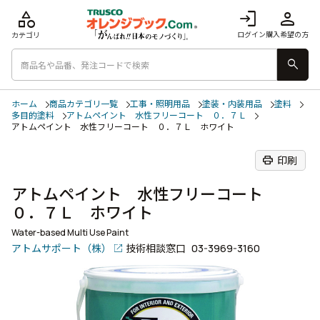
category
login
person
ログイン
購入希望の方
カテゴリ
search
ホーム
商品カテゴリ一覧
工事・照明用品
塗装・内装用品
塗料
多目的塗料
アトムペイント 水性フリーコート ０．７Ｌ
アトムペイント 水性フリーコート ０．７Ｌ ホワイト
print
印刷
アトムペイント 水性フリーコート
０．７Ｌ ホワイト
Water-based Multi Use Paint
アトムサポート（株）
技術相談窓口
03-3969-3160