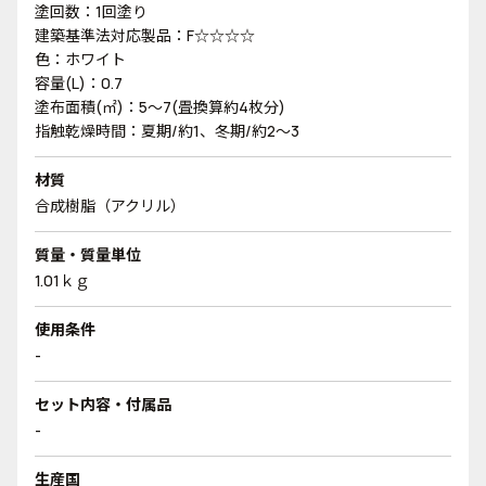
塗回数：1回塗り
建築基準法対応製品：F☆☆☆☆
色：ホワイト
容量(L)：0.7
塗布面積(㎡)：5～7(畳換算約4枚分)
指触乾燥時間：夏期/約1、冬期/約2～3
材質
合成樹脂（アクリル）
質量・質量単位
1.01ｋｇ
使用条件
-
セット内容・付属品
-
生産国