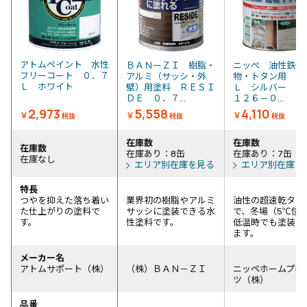
アトムペイント 水性
ＢＡＮーＺＩ 樹脂・
ニッぺ 油性鉄部
フリーコート ０．７
アルミ（サッシ・外
物・トタン用 ０
Ｌ ホワイト
壁）用塗料 ＲＥＳＩ
Ｌ シルバー Ｈ
ＤＥ ０．７...
１２６－０...
2,973
5,558
4,110
￥
￥
￥
税抜
税抜
税抜
在庫数
在庫数
在庫数
在庫あり：8缶
在庫あり：7缶
在庫なし
エリア別在庫を見る
エリア別在庫を
特長
つやを抑えた落ち着い
業界初の樹脂やアルミ
油性の超速乾タイ
た仕上がりの塗料で
サッシに塗装できる水
で、冬場（5℃位
す。
性塗料です。
低温時でも塗装が
ます。
メーカー名
アトムサポート（株）
（株）ＢＡＮ－ＺＩ
ニッペホームプロ
ツ（株）
品番