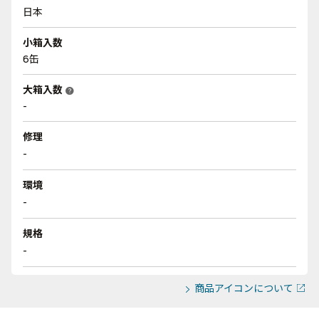
日本
小箱入数
6缶
大箱入数
help
-
修理
-
環境
-
規格
-
商品アイコンについて