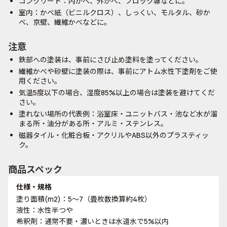
コンクリート：内かべ、外かべ、ブロック塀などに。
室内：かべ紙（ビニルクロス）、しっくい、モルタル、砂か
べ、京壁、繊維かべなどに。
注意
鉄部への塗装は、事前にさび止め塗料を塗ってください。
繊維かべや砂壁に塗装の際は、事前にアトム水性下塗剤をご使
用ください。
気温5度以下の場合、湿度85%以上の場合は塗装を避けてくだ
さい。
塗れない場所の代表例：浴室床・ユニットバス・池など水が溜
まる所・油分がある所・アルミ・ステンレス。
磁器タイル・化粧合板・アクリルやABS以外のプラスティッ
ク。
商品スペック
仕様・規格
塗り面積(m2)：5～7（畳枚数換算約4枚）
液性：水性半つや
希釈剤：通常不要・濃いときは水道水で5%以内