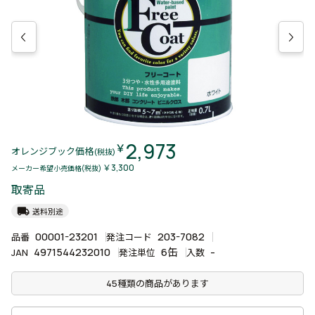
2,973
￥
オレンジブック価格
(税抜)
￥3,300
メーカー希望小売価格(税抜)
取寄品
local_shipping
送料別途
00001-23201
203-7082
品番
発注コード
4971544232010
6缶
-
JAN
発注単位
入数
45種類の商品があります