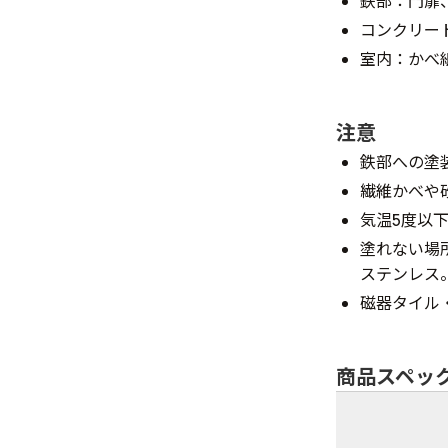
鉄部：門扉
コンクリー
室内：かべ
注意
鉄部への塗
繊維かべや
気温5度以
塗れない場
ステンレス
磁器タイル
商品スペッ