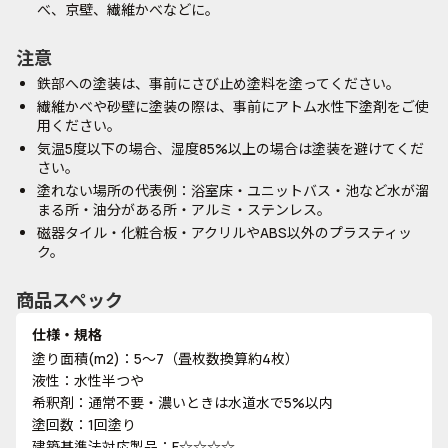
べ、京壁、繊維かべなどに。
注意
鉄部への塗装は、事前にさび止め塗料を塗ってください。
繊維かべや砂壁に塗装の際は、事前にアトム水性下塗剤をご使
用ください。
気温5度以下の場合、湿度85%以上の場合は塗装を避けてくだ
さい。
塗れない場所の代表例：浴室床・ユニットバス・池など水が溜
まる所・油分がある所・アルミ・ステンレス。
磁器タイル・化粧合板・アクリルやABS以外のプラスティッ
ク。
商品スペック
仕様・規格
塗り面積(m2)：5～7（畳枚数換算約4枚）
液性：水性半つや
希釈剤：通常不要・濃いときは水道水で5%以内
塗回数：1回塗り
建築基準法対応製品：F☆☆☆☆