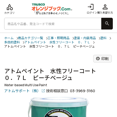
category
login
person
ログイン
購入希望の方
カテゴリ
search
ホーム
商品カテゴリ一覧
工事・照明用品
塗装・内装用品
塗料
多目的塗料
アトムペイント 水性フリーコート ０．７Ｌ
アトムペイント 水性フリーコート ０．７Ｌ ピーチベージュ
print
印刷
アトムペイント 水性フリーコート
０．７Ｌ ピーチベージュ
Water-based Multi Use Paint
アトムサポート（株）
技術相談窓口
03-3969-3160