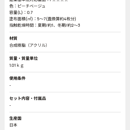
色：ピーチベージュ
容量(L)：0.7
塗布面積(㎡)：5～7(畳換算約4枚分)
指触乾燥時間：夏期/約1、冬期/約2～3
材質
合成樹脂（アクリル）
質量・質量単位
1.01ｋｇ
使用条件
-
セット内容・付属品
-
生産国
日本