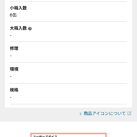
小箱入数
6缶
大箱入数
help
-
修理
-
環境
-
規格
-
商品アイコンについて