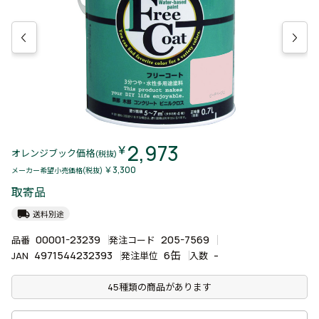
2,973
￥
オレンジブック価格
(税抜)
￥3,300
メーカー希望小売価格(税抜)
取寄品
local_shipping
送料別途
00001-23239
205-7569
品番
発注コード
4971544232393
6缶
-
JAN
発注単位
入数
45種類の商品があります