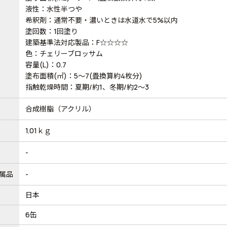
液性：水性半つや
希釈剤：通常不要・濃いときは水道水で5%以内
塗回数：1回塗り
建築基準法対応製品：F☆☆☆☆
色：チェリーブロッサム
容量(L)：0.7
塗布面積(㎡)：5～7(畳換算約4枚分)
指触乾燥時間：夏期/約1、冬期/約2～3
合成樹脂（アクリル）
1.01ｋｇ
-
属品
-
日本
6缶