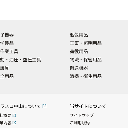
子機器
梱包用品
学製品
工事・照明用品
作業工具
荷役用品
動・油圧・空圧工具
物流・保管用品
護具
搬送機器
全用品
清掃・衛生用品
ラスコ中山について
当サイトについて
社概要
サイトマップ
業内容
ご利用規約