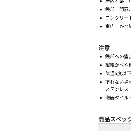
屋内木部：
鉄部：門扉
コンクリー
室内：かべ
注意
鉄部への塗
繊維かべや
気温5度以
塗れない場
ステンレス
磁器タイル
商品スペッ