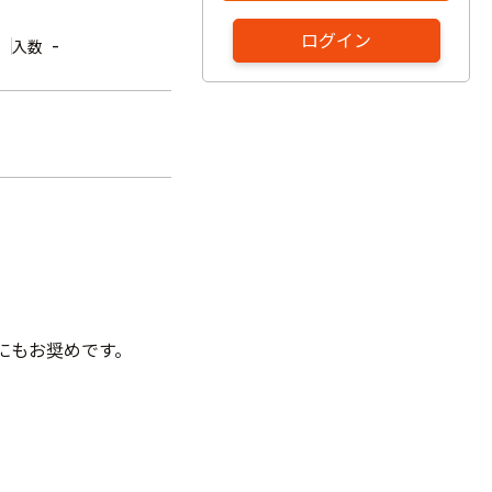
ログイン
-
入数
。
ンにもお奨めです。