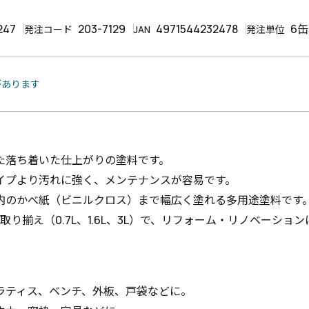
247
203-7129
4971544232478
6缶
発注コード
JAN
発注単位
があります
た落ち着いた仕上がりの塗料です。
イプより汚れに強く、メンテナンスが容易です。
内のかべ紙（ビニルクロス）まで幅広く塗れる多用途塗料です
の取り揃え（0.7L、1.6L、3L）で、リフォーム・リノベーショ
ラティス、ベンチ、外板、戸袋などに。