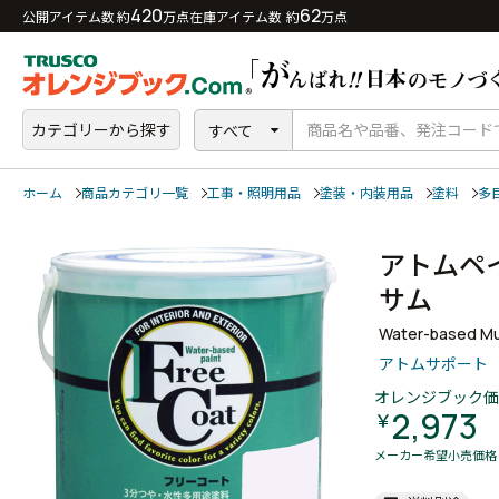
420
62
公開アイテム数 約
万点
在庫アイテム数 約
万点
カテゴリーから探す
すべて
ホーム
商品カテゴリ一覧
工事・照明用品
塗装・内装用品
塗料
多
アトムペ
サム
Water-based Mul
アトムサポート
オレンジブック価
2,973
￥
メーカー希望小売価格