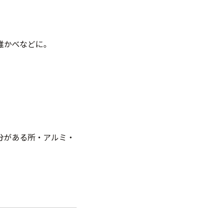
維かべなどに。
。
分がある所・アルミ・