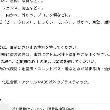
巾木、窓枠、家具などに。
、フェンス、物置などに。
ト：内かべ、外かべ、ブロック塀などに。
紙（ビニルクロス）、しっくい、モルタル、砂かべ、京壁、繊
装は、事前にさび止め塗料を塗ってください。
砂壁に塗装の際は、事前にアトム水性下塗剤をご使用ください
下の場合、湿度85%以上の場合は塗装を避けてください。
所の代表例：浴室床・ユニットバス・池など水が溜まる所・油
。
・化粧合板・アクリルやABS以外のプラスティック。
ク
塗り面積(m2)：5～7（畳枚数換算約4枚）