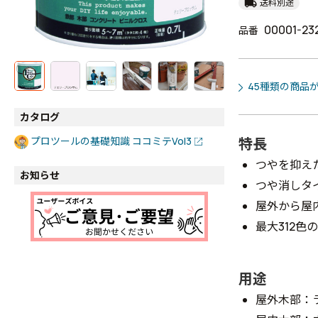
local_shipping
送料別途
00001-23
品番
45種類の商品
カタログ
特長
プロツールの基礎知識 ココミテVol3
つやを抑え
お知らせ
つや消しタ
屋外から屋
最大312色
用途
屋外木部：