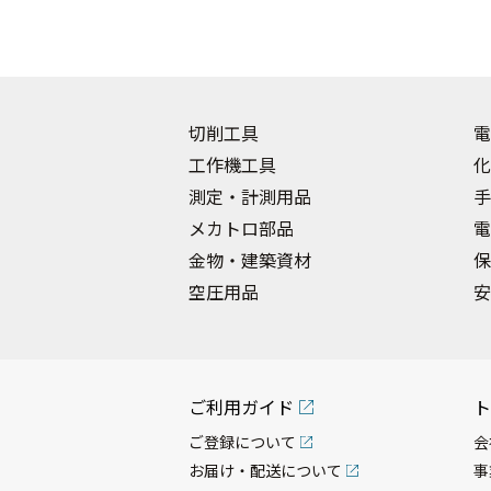
切削工具
電
工作機工具
化
測定・計測用品
手
メカトロ部品
電
金物・建築資材
保
空圧用品
安
ご利用ガイド
ト
ご登録について
会
お届け・配送について
事