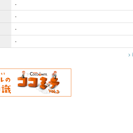
-
-
-
-