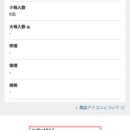
小箱入数
6缶
大箱入数
help
-
修理
-
環境
-
規格
-
商品アイコンについて