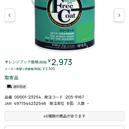
2,973
￥
オレンジブック価格
(税抜)
￥3,300
メーカー希望小売価格(税抜)
取寄品
local_shipping
送料別途
00001-23254
205-9167
品番
発注コード
4971544232546
6缶
-
JAN
発注単位
入数
45種類の商品があります