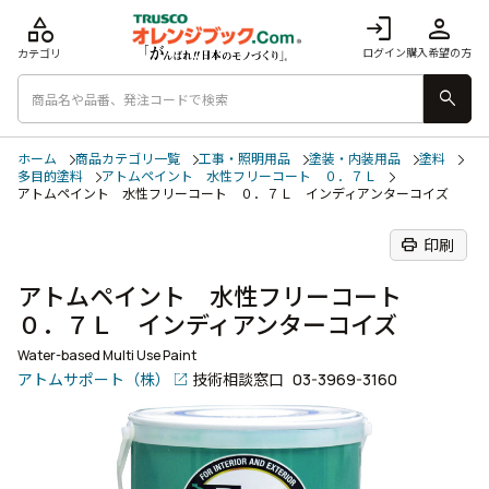
category
login
person
ログイン
購入希望の方
カテゴリ
search
ホーム
商品カテゴリ一覧
工事・照明用品
塗装・内装用品
塗料
多目的塗料
アトムペイント 水性フリーコート ０．７Ｌ
アトムペイント 水性フリーコート ０．７Ｌ インディアンターコイズ
print
印刷
アトムペイント 水性フリーコート
０．７Ｌ インディアンターコイズ
Water-based Multi Use Paint
アトムサポート（株）
技術相談窓口
03-3969-3160