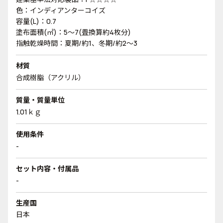
色：インディアンターコイズ
容量(L)：0.7
塗布面積(㎡)：5～7(畳換算約4枚分)
指触乾燥時間：夏期/約1、冬期/約2～3
材質
合成樹脂（アクリル）
質量・質量単位
1.01ｋｇ
使用条件
-
セット内容・付属品
-
生産国
日本