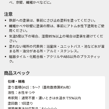
べ、京壁、繊維かべなどに。
注意
鉄部への塗装は、事前にさび止め塗料を塗ってください。
繊維かべや砂壁に塗装の際は、事前にアトム水性下塗剤をご使
用ください。
気温5度以下の場合、湿度85%以上の場合は塗装を避けてくだ
さい。
塗れない場所の代表例：浴室床・ユニットバス・池など水が溜
まる所・油分がある所・アルミ・ステンレス。
磁器タイル・化粧合板・アクリルやABS以外のプラスティッ
ク。
商品スペック
仕様・規格
塗り面積(m2)：5～7（畳枚数換算約4枚）
液性：水性半つや
希釈剤：通常不要・濃いときは水道水で5%以内
塗回数：1回塗り
建築基準法対応製品：F☆☆☆☆