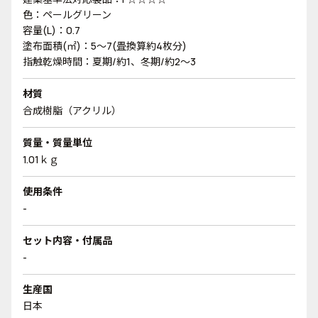
色：ペールグリーン
容量(L)：0.7
塗布面積(㎡)：5～7(畳換算約4枚分)
指触乾燥時間：夏期/約1、冬期/約2～3
材質
合成樹脂（アクリル）
質量・質量単位
1.01ｋｇ
使用条件
-
セット内容・付属品
-
生産国
日本