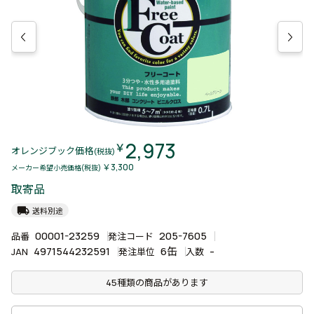
2,973
￥
オレンジブック価格
(税抜)
￥3,300
メーカー希望小売価格(税抜)
取寄品
local_shipping
送料別途
00001-23259
205-7605
品番
発注コード
4971544232591
6缶
-
JAN
発注単位
入数
45種類の商品があります