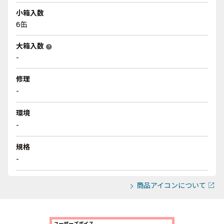
小箱入数
6缶
大箱入数
help
-
修理
-
環境
-
規格
-
商品アイコンについて