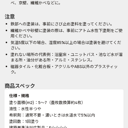
べ、京壁、繊維かべなどに。
注意
鉄部への塗装は、事前にさび止め塗料を塗ってください。
繊維かべや砂壁に塗装の際は、事前にアトム水性下塗剤をご使
用ください。
気温5度以下の場合、湿度85%以上の場合は塗装を避けてくだ
さい。
塗れない場所の代表例：浴室床・ユニットバス・池など水が溜
まる所・油分がある所・アルミ・ステンレス。
磁器タイル・化粧合板・アクリルやABS以外のプラスティッ
ク。
商品スペック
仕様・規格
塗り面積(m2)：5～7（畳枚数換算約4枚）
液性：水性半つや
希釈剤：通常不要・濃いときは水道水で5%以内
塗回数：1回塗り
建築基準法対応製品：F☆☆☆☆