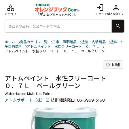
category
login
person
ログイン
購入希望の方
カテゴリ
search
ホーム
商品カテゴリ一覧
工事・照明用品
塗装・内装用品
塗料
多目的塗料
アトムペイント 水性フリーコート ０．７Ｌ
アトムペイント 水性フリーコート ０．７Ｌ ペールグリーン
print
印刷
アトムペイント 水性フリーコート
０．７Ｌ ペールグリーン
Water-based Multi Use Paint
アトムサポート（株）
技術相談窓口
03-3969-3160