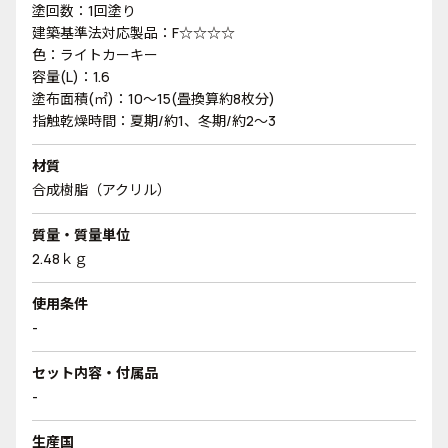
塗回数：1回塗り
建築基準法対応製品：F☆☆☆☆
色：ライトカーキー
容量(L)：1.6
塗布面積(㎡)：10～15(畳換算約8枚分)
指触乾燥時間：夏期/約1、冬期/約2～3
材質
合成樹脂（アクリル）
質量・質量単位
2.48ｋｇ
使用条件
-
セット内容・付属品
-
生産国