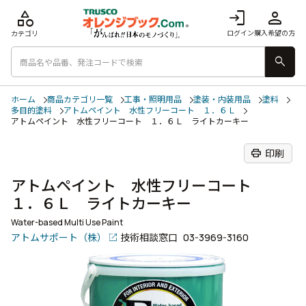
category
login
person
ログイン
購入希望の方
カテゴリ
search
ホーム
商品カテゴリ一覧
工事・照明用品
塗装・内装用品
塗料
多目的塗料
アトムペイント 水性フリーコート １．６Ｌ
アトムペイント 水性フリーコート １．６Ｌ ライトカーキー
print
印刷
アトムペイント 水性フリーコート
１．６Ｌ ライトカーキー
Water-based Multi Use Paint
アトムサポート（株）
技術相談窓口
03-3969-3160