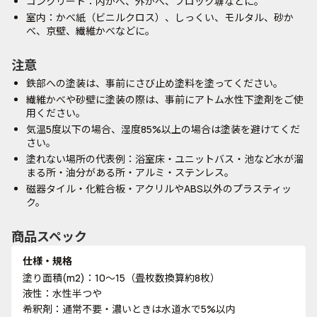
コンクリート：内かべ、外かべ、ブロック塀などに。
室内：かべ紙（ビニルクロス）、しっくい、モルタル、砂か
べ、京壁、繊維かべなどに。
注意
鉄部への塗装は、事前にさび止め塗料を塗ってください。
繊維かべや砂壁に塗装の際は、事前にアトム水性下塗剤をご使
用ください。
気温5度以下の場合、湿度85%以上の場合は塗装を避けてくだ
さい。
塗れない場所の代表例：浴室床・ユニットバス・池など水が溜
まる所・油分がある所・アルミ・ステンレス。
磁器タイル・化粧合板・アクリルやABS以外のプラスティッ
ク。
商品スペック
仕様・規格
塗り面積(m2)：10～15（畳枚数換算約8枚）
液性：水性半つや
希釈剤：通常不要・濃いときは水道水で5%以内