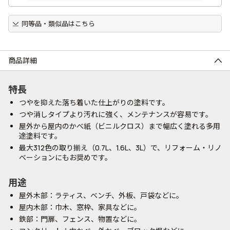
同等品・類似品はこちら
商品詳細
特長
つやを抑えた落ち着いた仕上がりの塗料です。
つや消しタイプより汚れに強く、メンテナンスが容易です。
屋外から屋内のかべ紙（ビニルクロス）まで幅広く塗れる多用
途塗料です。
最大312色の取り揃え（0.7L、1.6L、3L）で、リフォーム・リノ
ベーションにもお奨めです。
用途
屋外木部：ラティス、ベンチ、外板、戸袋などに。
屋内木部：巾木、窓枠、家具などに。
鉄部：門扉、フェンス、物置などに。