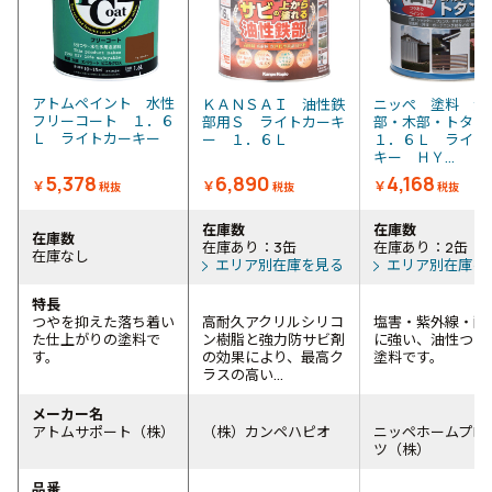
アトムペイント 水性
ＫＡＮＳＡＩ 油性鉄
ニッぺ 塗料 油
フリーコート １．６
部用Ｓ ライトカーキ
部・木部・トタ
Ｌ ライトカーキー
ー １．６Ｌ
１．６Ｌ ライト
キー ＨＹ...
5,378
6,890
4,168
￥
￥
￥
税抜
税抜
税抜
在庫数
在庫数
在庫数
在庫あり：3缶
在庫あり：2缶
在庫なし
エリア別在庫を見る
エリア別在庫を
特長
つやを抑えた落ち着い
高耐久アクリルシリコ
塩害・紫外線・酸
た仕上がりの塗料で
ン樹脂と強力防サビ剤
に強い、油性つや
す。
の効果により、最高ク
塗料です。
ラスの高い...
メーカー名
アトムサポート（株）
（株）カンペハピオ
ニッペホームプロ
ツ（株）
品番