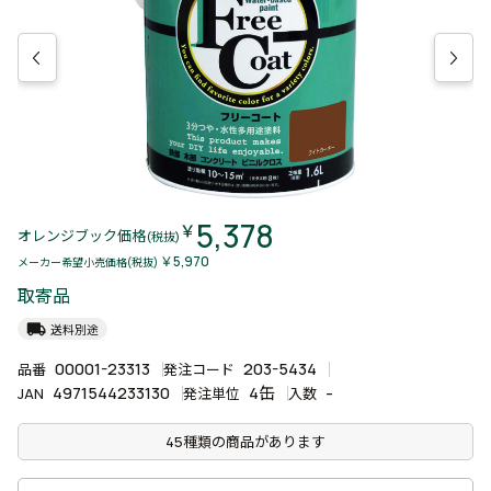
5,378
￥
オレンジブック価格
(税抜)
￥5,970
メーカー希望小売価格(税抜)
取寄品
local_shipping
送料別途
00001-23313
203-5434
品番
発注コード
4971544233130
4缶
-
JAN
発注単位
入数
45種類の商品があります