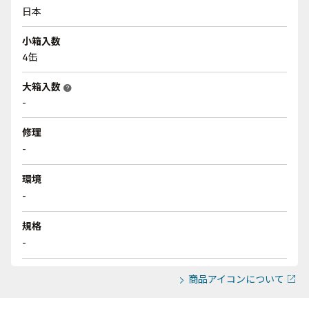
日本
小箱入数
4缶
大箱入数
help
-
修理
-
環境
-
規格
-
商品アイコンについて