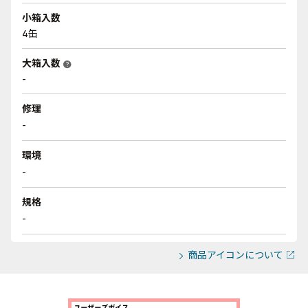
小箱入数
4缶
大箱入数
help
-
修理
-
環境
-
規格
-
商品アイコンについて