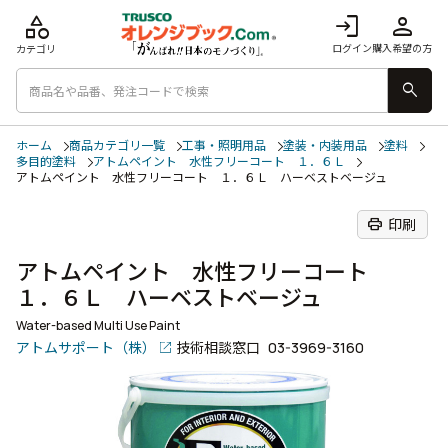
category
login
person
ログイン
購入希望の方
カテゴリ
search
ホーム
商品カテゴリ一覧
工事・照明用品
塗装・内装用品
塗料
多目的塗料
アトムペイント 水性フリーコート １．６Ｌ
アトムペイント 水性フリーコート １．６Ｌ ハーベストベージュ
print
印刷
アトムペイント 水性フリーコート
１．６Ｌ ハーベストベージュ
Water-based Multi Use Paint
アトムサポート（株）
技術相談窓口
03-3969-3160