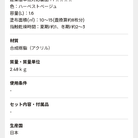
色：ハーベストベージュ
容量(L)：1.6
塗布面積(㎡)：10～15(畳換算約8枚分)
指触乾燥時間：夏期/約1、冬期/約2～3
材質
合成樹脂（アクリル）
質量・質量単位
2.48ｋｇ
使用条件
-
セット内容・付属品
-
生産国
日本