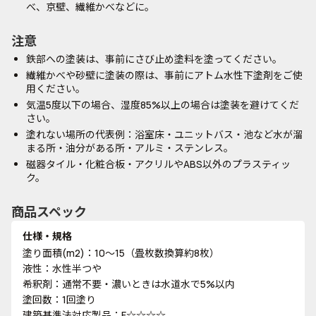
べ、京壁、繊維かべなどに。
注意
鉄部への塗装は、事前にさび止め塗料を塗ってください。
繊維かべや砂壁に塗装の際は、事前にアトム水性下塗剤をご使
用ください。
気温5度以下の場合、湿度85%以上の場合は塗装を避けてくだ
さい。
塗れない場所の代表例：浴室床・ユニットバス・池など水が溜
まる所・油分がある所・アルミ・ステンレス。
磁器タイル・化粧合板・アクリルやABS以外のプラスティッ
ク。
商品スペック
仕様・規格
塗り面積(m2)：10～15（畳枚数換算約8枚）
液性：水性半つや
希釈剤：通常不要・濃いときは水道水で5%以内
塗回数：1回塗り
建築基準法対応製品：F☆☆☆☆