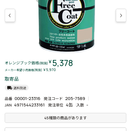
5,378
￥
オレンジブック価格
(税抜)
￥5,970
メーカー希望小売価格(税抜)
取寄品
local_shipping
送料別途
00001-23316
205-7589
品番
発注コード
4971544233161
4缶
-
JAN
発注単位
入数
45種類の商品があります