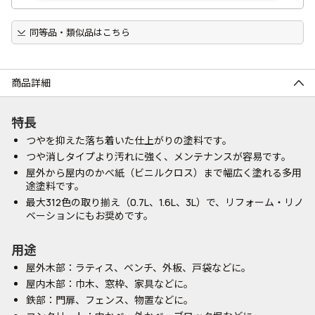
同等品・類似品はこちら
商品詳細
特長
つやを抑えた落ち着いた仕上がりの塗料です。
つや消しタイプより汚れに強く、メンテナンスが容易です。
屋外から屋内のかべ紙（ビニルクロス）まで幅広く塗れる多用
途塗料です。
最大312色の取り揃え（0.7L、1.6L、3L）で、リフォーム・リノ
ベーションにもお奨めです。
用途
屋外木部：ラティス、ベンチ、外板、戸袋などに。
屋内木部：巾木、窓枠、家具などに。
鉄部：門扉、フェンス、物置などに。