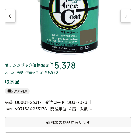
5,378
￥
オレンジブック価格
(税抜)
￥5,970
メーカー希望小売価格(税抜)
取寄品
local_shipping
送料別途
00001-23317
203-7073
品番
発注コード
4971544233178
4缶
-
JAN
発注単位
入数
45種類の商品があります