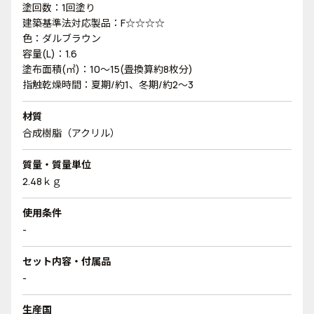
塗回数：1回塗り
建築基準法対応製品：F☆☆☆☆
色：ダルブラウン
容量(L)：1.6
塗布面積(㎡)：10～15(畳換算約8枚分)
指触乾燥時間：夏期/約1、冬期/約2～3
材質
合成樹脂（アクリル）
質量・質量単位
2.48ｋｇ
使用条件
-
セット内容・付属品
-
生産国