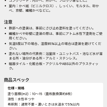
コンクリート：内かべ、外かべ、ブロック塀などに。
室内：かべ紙（ビニルクロス）、しっくい、モルタル、砂か
べ、京壁、繊維かべなどに。
注意
鉄部への塗装は、事前にさび止め塗料を塗ってください。
繊維かべや砂壁に塗装の際は、事前にアトム水性下塗剤をご使
用ください。
気温5度以下の場合、湿度85%以上の場合は塗装を避けてくだ
さい。
塗れない場所の代表例：浴室床・ユニットバス・池など水が溜
まる所・油分がある所・アルミ・ステンレス。
磁器タイル・化粧合板・アクリルやABS以外のプラスティッ
ク。
商品スペック
仕様・規格
塗り面積(m2)：10～15（畳枚数換算約8枚）
液性：水性半つや
希釈剤：通常不要・濃いときは水道水で5%以内