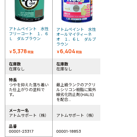
アトムペイント 水性
アトムペイント 水性
フリーコート １．６
オールマイティーネ
Ｌ ダルブラウン
オ １．６Ｌ ダルブ
ラウン
5,378
6,404
￥
￥
税抜
税抜
在庫数
在庫数
在庫なし
在庫なし
特長
つやを抑えた落ち着い
最上級ランクのアクリ
た仕上がりの塗料で
ルシリコン樹脂に紫外
す。
線劣化防止剤(HALS)
を配合...
メーカー名
アトムサポート（株）
アトムサポート（株）
品番
00001-23317
00001-18853