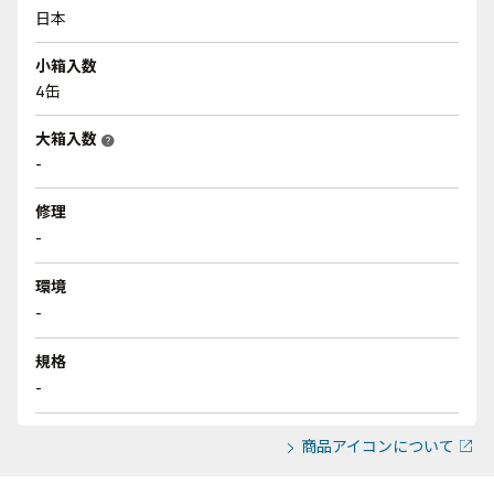
日本
小箱入数
4缶
大箱入数
help
-
修理
-
環境
-
規格
-
商品アイコンについて