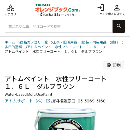
category
login
person
ログイン
購入希望の方
カテゴリ
search
ホーム
商品カテゴリ一覧
工事・照明用品
塗装・内装用品
塗料
多目的塗料
アトムペイント 水性フリーコート １．６Ｌ
アトムペイント 水性フリーコート １．６Ｌ ダルブラウン
print
印刷
アトムペイント 水性フリーコート
１．６Ｌ ダルブラウン
Water-based Multi Use Paint
アトムサポート（株）
技術相談窓口
03-3969-3160