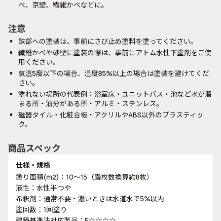
べ、京壁、繊維かべなどに。
注意
鉄部への塗装は、事前にさび止め塗料を塗ってください。
繊維かべや砂壁に塗装の際は、事前にアトム水性下塗剤をご使
用ください。
気温5度以下の場合、湿度85%以上の場合は塗装を避けてくだ
さい。
塗れない場所の代表例：浴室床・ユニットバス・池など水が溜
まる所・油分がある所・アルミ・ステンレス。
磁器タイル・化粧合板・アクリルやABS以外のプラスティッ
ク。
商品スペック
仕様・規格
塗り面積(m2)：10～15（畳枚数換算約8枚）
液性：水性半つや
希釈剤：通常不要・濃いときは水道水で5%以内
塗回数：1回塗り
建築基準法対応製品：F☆☆☆☆