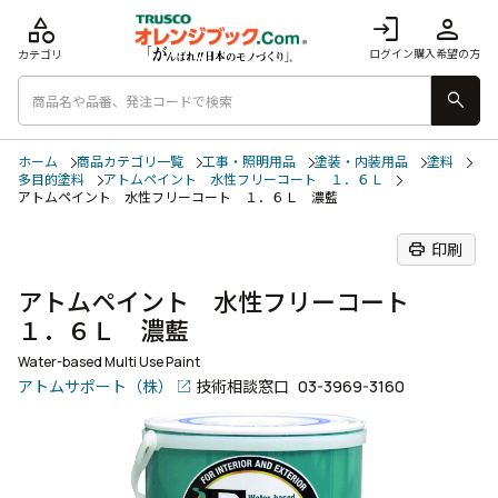
category
login
person
ログイン
購入希望の方
カテゴリ
search
ホーム
商品カテゴリ一覧
工事・照明用品
塗装・内装用品
塗料
多目的塗料
アトムペイント 水性フリーコート １．６Ｌ
アトムペイント 水性フリーコート １．６Ｌ 濃藍
print
印刷
アトムペイント 水性フリーコート
１．６Ｌ 濃藍
Water-based Multi Use Paint
アトムサポート（株）
技術相談窓口
03-3969-3160