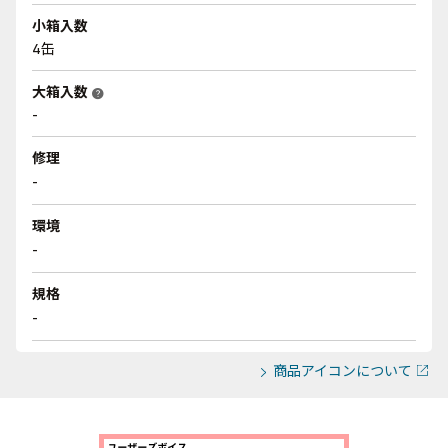
小箱入数
4缶
大箱入数
help
-
修理
-
環境
-
規格
-
商品アイコンについて