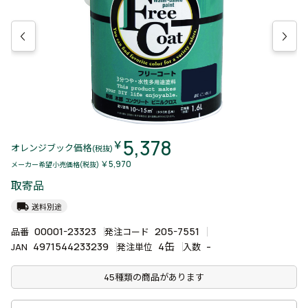
5,378
￥
オレンジブック価格
(税抜)
￥5,970
メーカー希望小売価格(税抜)
取寄品
local_shipping
送料別途
00001-23323
205-7551
品番
発注コード
4971544233239
4缶
-
JAN
発注単位
入数
45種類の商品があります