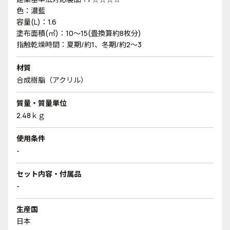
色：濃藍
容量(L)：1.6
塗布面積(㎡)：10～15(畳換算約8枚分)
指触乾燥時間：夏期/約1、冬期/約2～3
材質
合成樹脂（アクリル）
質量・質量単位
2.48ｋｇ
使用条件
-
セット内容・付属品
-
生産国
日本