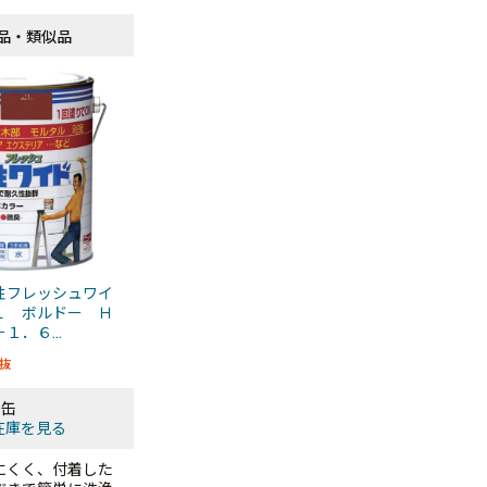
品・類似品
品・類似品
性フレッシュワイ
Ｌ ボルドー Ｈ
１．６...
抜
4缶
在庫を見る
にくく、付着した