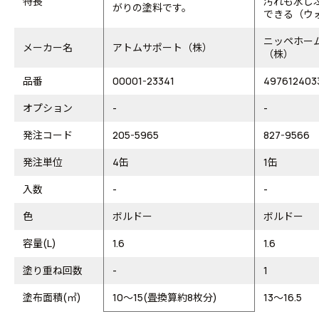
特長
汚れも水し
がりの塗料です。
できる（ウォ
ニッペホー
メーカー名
アトムサポート（株）
（株）
品番
00001-23341
497612403
オプション
-
-
発注コード
205-5965
827-9566
発注単位
4缶
1缶
入数
-
-
色
ボルドー
ボルドー
容量(L)
1.6
1.6
塗り重ね回数
-
1
塗布面積(㎡)
10～15(畳換算約8枚分)
13～16.5