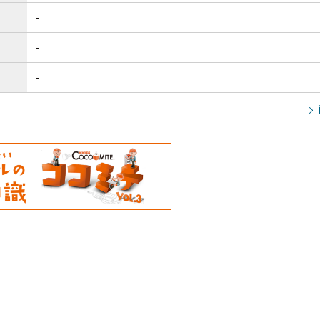
-
-
-