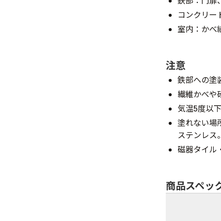
鉄部：門扉
コンクリー
室内：かべ
注意
鉄部への塗
繊維かべや
気温5度以
塗れない場
ステンレス
磁器タイル
商品スペッ