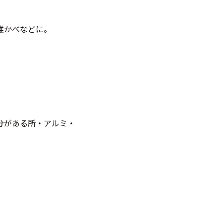
維かべなどに。
。
分がある所・アルミ・