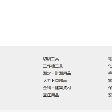
切削工具
電
工作機工具
化
測定・計測用品
手
メカトロ部品
電
金物・建築資材
保
空圧用品
安