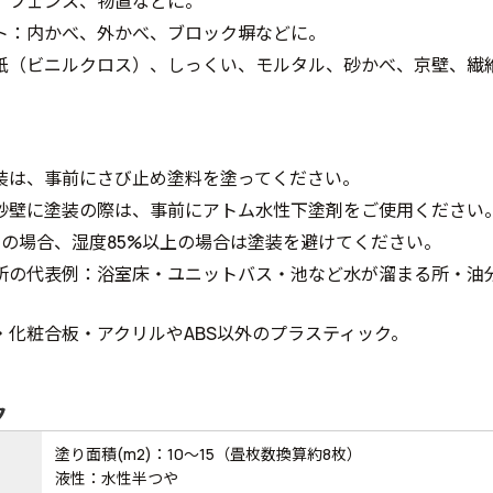
、フェンス、物置などに。
ト：内かべ、外かべ、ブロック塀などに。
紙（ビニルクロス）、しっくい、モルタル、砂かべ、京壁、繊
装は、事前にさび止め塗料を塗ってください。
砂壁に塗装の際は、事前にアトム水性下塗剤をご使用ください
下の場合、湿度85%以上の場合は塗装を避けてください。
所の代表例：浴室床・ユニットバス・池など水が溜まる所・油
。
・化粧合板・アクリルやABS以外のプラスティック。
ク
塗り面積(m2)：10～15（畳枚数換算約8枚）
液性：水性半つや