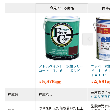
同等
今見ている商品
同等
アトムペイント 水性フリー
ニッぺ 水
コート １．６Ｌ ボルド
ド １．６
ー
ＴＡ１８５－
5,378
4,581
￥
￥
税抜
税
在庫あり：
在庫数
在庫なし
エリア別
塗膜は汚れ
つやを抑えた落ち着いた仕上