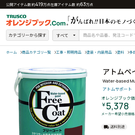
419
63
公開アイテム数 約
万点
在庫アイテム数 約
万点
カテゴリーから探す
すべて
ホーム
商品カテゴリ一覧
工事・照明用品
塗装・内装用品
塗料
多
アトムペ
Water-based Mul
アトムサポート
オレンジブック価
5,378
￥
メーカー希望小売価格
local_shipping
送料別途