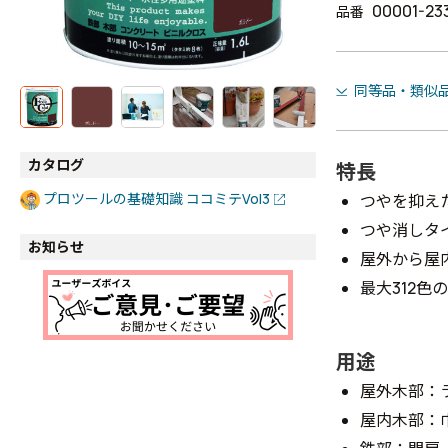
00001-23
品番
同等品・類似
カタログ
特長
プロツールの基礎知識 ココミテVol3
つやを抑え
つや消しタ
お知らせ
屋外から屋
最大312色
用途
屋外木部：
屋内木部：