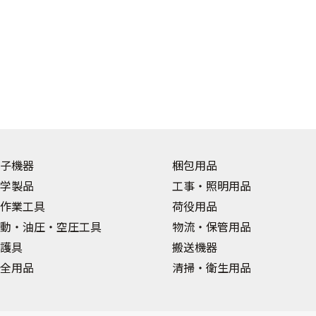
子機器
梱包用品
学製品
工事・照明用品
作業工具
荷役用品
動・油圧・空圧工具
物流・保管用品
護具
搬送機器
全用品
清掃・衛生用品