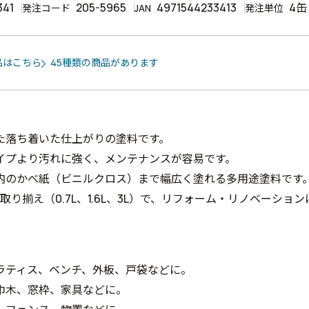
341
205-5965
4971544233413
4缶
発注コード
JAN
発注単位
品はこちら
45種類の商品があります
た落ち着いた仕上がりの塗料です。
イプより汚れに強く、メンテナンスが容易です。
内のかべ紙（ビニルクロス）まで幅広く塗れる多用途塗料です
の取り揃え（0.7L、1.6L、3L）で、リフォーム・リノベーショ
ラティス、ベンチ、外板、戸袋などに。
巾木、窓枠、家具などに。