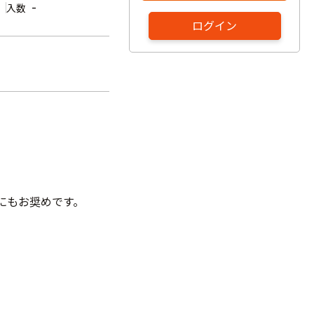
-
入数
ログイン
。
ンにもお奨めです。