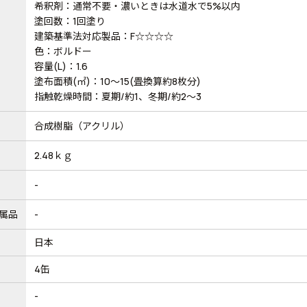
希釈剤：通常不要・濃いときは水道水で5%以内
塗回数：1回塗り
建築基準法対応製品：F☆☆☆☆
色：ボルドー
容量(L)：1.6
塗布面積(㎡)：10～15(畳換算約8枚分)
指触乾燥時間：夏期/約1、冬期/約2～3
合成樹脂（アクリル）
2.48ｋｇ
-
属品
-
日本
4缶
-