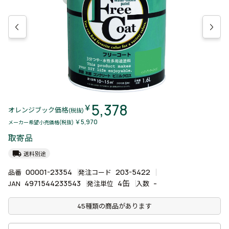
5,378
￥
オレンジブック価格
(税抜)
￥5,970
メーカー希望小売価格(税抜)
取寄品
local_shipping
送料別途
00001-23354
203-5422
品番
発注コード
4971544233543
4缶
-
JAN
発注単位
入数
45種類の商品があります