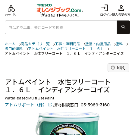
category
login
person
ログイン
購入希望の方
カテゴリ
search
ホーム
商品カテゴリ一覧
工事・照明用品
塗装・内装用品
塗料
多目的塗料
アトムペイント 水性フリーコート １．６Ｌ
アトムペイント 水性フリーコート １．６Ｌ インディアンターコイズ
print
印刷
アトムペイント 水性フリーコート
１．６Ｌ インディアンターコイズ
Water-based Multi Use Paint
アトムサポート（株）
技術相談窓口
03-3969-3160