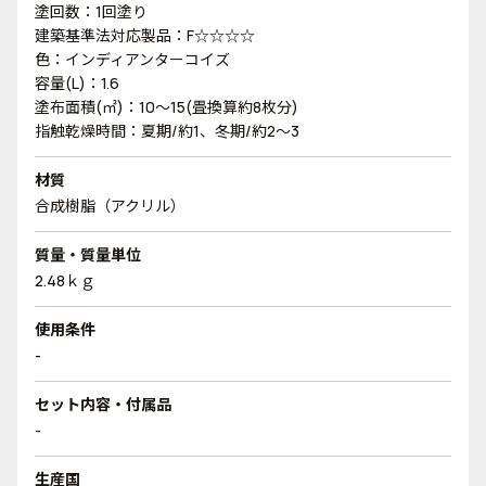
塗回数：1回塗り
建築基準法対応製品：F☆☆☆☆
色：インディアンターコイズ
容量(L)：1.6
塗布面積(㎡)：10～15(畳換算約8枚分)
指触乾燥時間：夏期/約1、冬期/約2～3
材質
合成樹脂（アクリル）
質量・質量単位
2.48ｋｇ
使用条件
-
セット内容・付属品
-
生産国