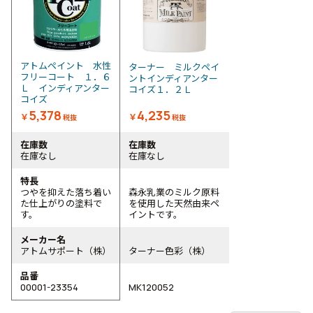
アトムペイント 水性
ターナー ミルクペイ
フリーコート １．６
ントインディアンター
Ｌ インディアンター
コイズ１．２Ｌ
コイズ
5,378
4,235
￥
￥
税抜
税抜
在庫数
在庫数
在庫なし
在庫なし
特長
つやを抑えた落ち着い
森永乳業のミルク原料
た仕上がりの塗料で
を使用した天然由来ペ
す。
イントです。
メーカー名
アトムサポート（株）
ターナー色彩（株）
品番
00001-23354
MK120052