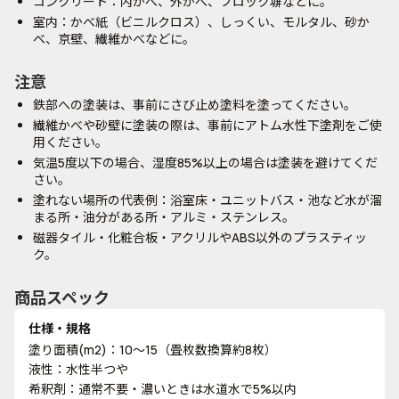
コンクリート：内かべ、外かべ、ブロック塀などに。
室内：かべ紙（ビニルクロス）、しっくい、モルタル、砂か
べ、京壁、繊維かべなどに。
注意
鉄部への塗装は、事前にさび止め塗料を塗ってください。
繊維かべや砂壁に塗装の際は、事前にアトム水性下塗剤をご使
用ください。
気温5度以下の場合、湿度85%以上の場合は塗装を避けてくだ
さい。
塗れない場所の代表例：浴室床・ユニットバス・池など水が溜
まる所・油分がある所・アルミ・ステンレス。
磁器タイル・化粧合板・アクリルやABS以外のプラスティッ
ク。
商品スペック
仕様・規格
塗り面積(m2)：10～15（畳枚数換算約8枚）
液性：水性半つや
希釈剤：通常不要・濃いときは水道水で5%以内