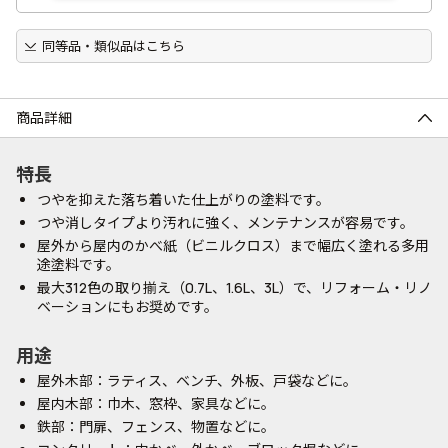
同等品・類似品はこちら
商品詳細
特長
つやを抑えた落ち着いた仕上がりの塗料です。
つや消しタイプより汚れに強く、メンテナンスが容易です。
屋外から屋内のかべ紙（ビニルクロス）まで幅広く塗れる多用
途塗料です。
最大312色の取り揃え（0.7L、1.6L、3L）で、リフォーム・リノ
ベーションにもお奨めです。
用途
屋外木部：ラティス、ベンチ、外板、戸袋などに。
屋内木部：巾木、窓枠、家具などに。
鉄部：門扉、フェンス、物置などに。