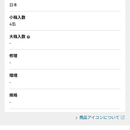
日本
小箱入数
4缶
大箱入数
help
-
修理
-
環境
-
規格
-
商品アイコンについて