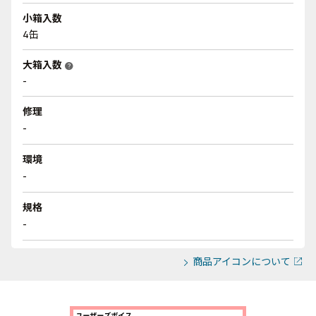
小箱入数
4缶
大箱入数
help
-
修理
-
環境
-
規格
-
商品アイコンについて