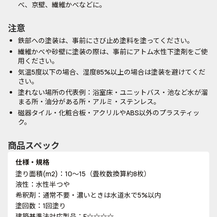
べ、京壁、繊維かべなどに。
注意
鉄部への塗装は、事前にさび止め塗料を塗ってください。
繊維かべや砂壁に塗装の際は、事前にアトム水性下塗剤をご使
用ください。
気温5度以下の場合、湿度85%以上の場合は塗装を避けてくだ
さい。
塗れない場所の代表例：浴室床・ユニットバス・池など水が溜
まる所・油分がある所・アルミ・ステンレス。
磁器タイル・化粧合板・アクリルやABS以外のプラスティッ
ク。
商品スペック
仕様・規格
塗り面積(m2)：10～15（畳枚数換算約8枚）
液性：水性半つや
希釈剤：通常不要・濃いときは水道水で5%以内
塗回数：1回塗り
建築基準法対応製品：F☆☆☆☆