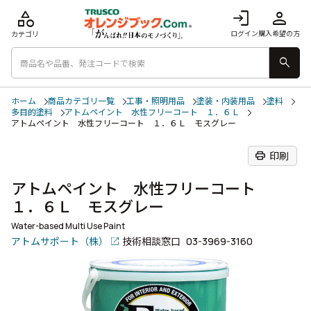
category
login
person
ログイン
購入希望の方
カテゴリ
search
ホーム
商品カテゴリ一覧
工事・照明用品
塗装・内装用品
塗料
多目的塗料
アトムペイント 水性フリーコート １．６Ｌ
アトムペイント 水性フリーコート １．６Ｌ モスグレー
print
印刷
アトムペイント 水性フリーコート
１．６Ｌ モスグレー
Water-based Multi Use Paint
アトムサポート（株）
技術相談窓口
03-3969-3160