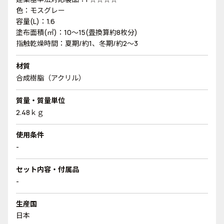
色：モスグレー
容量(L)：1.6
塗布面積(㎡)：10～15(畳換算約8枚分)
指触乾燥時間：夏期/約1、冬期/約2～3
材質
合成樹脂（アクリル）
質量・質量単位
2.48ｋｇ
使用条件
-
セット内容・付属品
-
生産国
日本