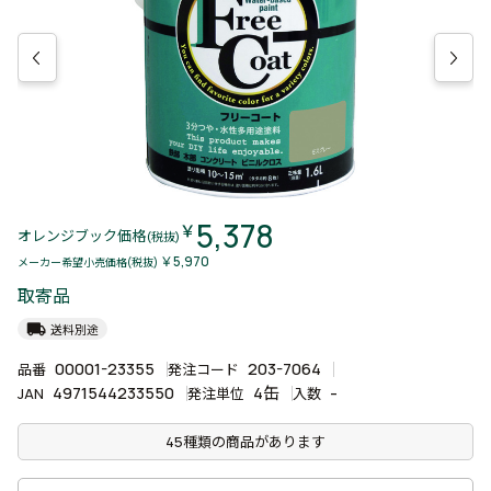
5,378
￥
オレンジブック価格
(税抜)
￥5,970
メーカー希望小売価格(税抜)
取寄品
local_shipping
送料別途
00001-23355
203-7064
品番
発注コード
4971544233550
4缶
-
JAN
発注単位
入数
45種類の商品があります