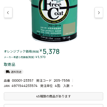
5,378
￥
オレンジブック価格
(税抜)
￥5,970
メーカー希望小売価格(税抜)
取寄品
local_shipping
送料別途
00001-23357
205-7556
品番
発注コード
4971544233574
4缶
-
JAN
発注単位
入数
45種類の商品があります