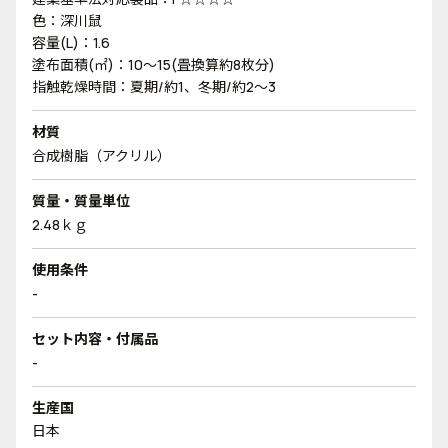
色：深川鼠
容量(L)：1.6
塗布面積(㎡)：10～15(畳換算約8枚分)
指触乾燥時間：夏期/約1、冬期/約2～3
材質
合成樹脂（アクリル）
質量・質量単位
2.48ｋｇ
使用条件
-
セット内容・付属品
-
生産国
日本