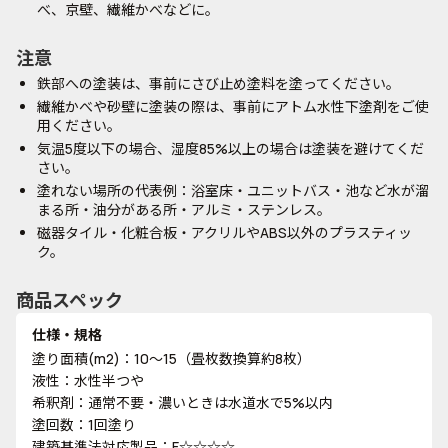
べ、京壁、繊維かべなどに。
注意
鉄部への塗装は、事前にさび止め塗料を塗ってください。
繊維かべや砂壁に塗装の際は、事前にアトム水性下塗剤をご使
用ください。
気温5度以下の場合、湿度85%以上の場合は塗装を避けてくだ
さい。
塗れない場所の代表例：浴室床・ユニットバス・池など水が溜
まる所・油分がある所・アルミ・ステンレス。
磁器タイル・化粧合板・アクリルやABS以外のプラスティッ
ク。
商品スペック
仕様・規格
塗り面積(m2)：10～15（畳枚数換算約8枚）
液性：水性半つや
希釈剤：通常不要・濃いときは水道水で5%以内
塗回数：1回塗り
建築基準法対応製品：F☆☆☆☆