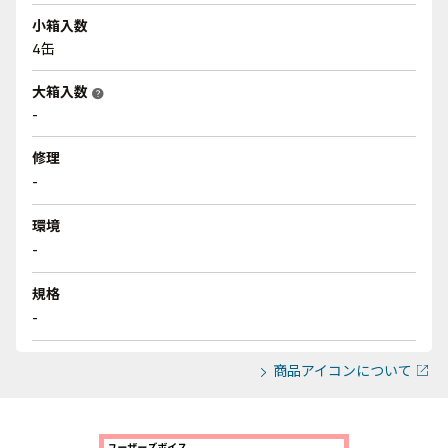
小箱入数
4缶
大箱入数
help
-
修理
-
環境
-
規格
-
商品アイコンについて