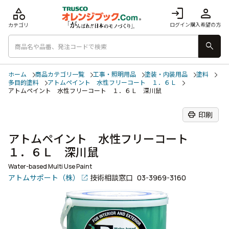
category
login
person
ログイン
購入希望の方
カテゴリ
search
ホーム
商品カテゴリ一覧
工事・照明用品
塗装・内装用品
塗料
多目的塗料
アトムペイント 水性フリーコート １．６Ｌ
アトムペイント 水性フリーコート １．６Ｌ 深川鼠
print
印刷
アトムペイント 水性フリーコート
１．６Ｌ 深川鼠
Water-based Multi Use Paint
アトムサポート（株）
技術相談窓口
03-3969-3160