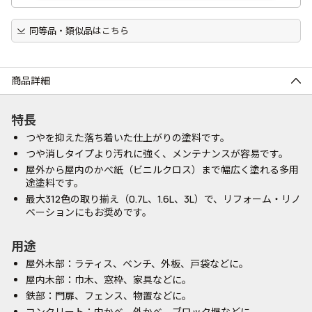
同等品・類似品はこちら
商品詳細
特長
つやを抑えた落ち着いた仕上がりの塗料です。
つや消しタイプより汚れに強く、メンテナンスが容易です。
屋外から屋内のかべ紙（ビニルクロス）まで幅広く塗れる多用
途塗料です。
最大312色の取り揃え（0.7L、1.6L、3L）で、リフォーム・リノ
ベーションにもお奨めです。
用途
屋外木部：ラティス、ベンチ、外板、戸袋などに。
屋内木部：巾木、窓枠、家具などに。
鉄部：門扉、フェンス、物置などに。
コンクリート：内かべ、外かべ、ブロック塀などに。