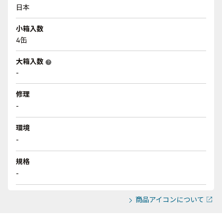
日本
小箱入数
4缶
大箱入数
help
-
修理
-
環境
-
規格
-
商品アイコンについて