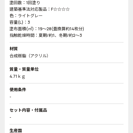
塗回数：1回塗り
建築基準法対応製品：F☆☆☆☆
色：ライトグレー
容量(L)：3
塗布面積(㎡)：19～28(畳換算約14枚分)
指触乾燥時間：夏期/約1、冬期/約2～3
材質
合成樹脂（アクリル）
質量・質量単位
4.71ｋｇ
使用条件
-
セット内容・付属品
-
生産国