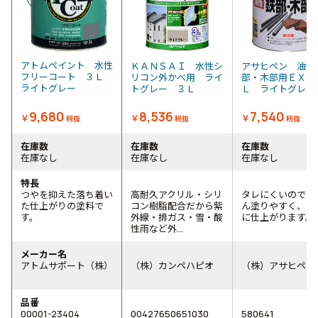
アトムペイント 水性
ＫＡＮＳＡＩ 水性シ
アサヒペン 油性
フリーコート ３Ｌ
リコン外かべ用 ライ
部・木部用ＥＸ 
ライトグレー
トグレー ３Ｌ
Ｌ ライトグレ
9,680
8,536
7,540
￥
￥
￥
税抜
税抜
税抜
在庫数
在庫数
在庫数
在庫なし
在庫なし
在庫なし
特長
つやを抑えた落ち着い
高耐久アクリル・シリ
タレにくいのでた
た仕上がりの塗料で
コン樹脂配合だから紫
ん塗りやすく、き
す。
外線・排ガス・雪・酸
に仕上がります。
性雨など外...
メーカー名
アトムサポート（株）
（株）カンペハピオ
（株）アサヒペン
品番
00001-23404
00427650651030
580641