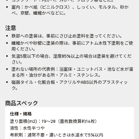
室内：かべ紙（ビニルクロス）、しっくい、モルタル、砂か
べ、京壁、繊維かべなどに。
注意
鉄部への塗装は、事前にさび止め塗料を塗ってください。
繊維かべや砂壁に塗装の際は、事前にアトム水性下塗剤をご使
用ください。
気温5度以下の場合、湿度85%以上の場合は塗装を避けてくだ
さい。
塗れない場所の代表例：浴室床・ユニットバス・池など水が溜
まる所・油分がある所・アルミ・ステンレス。
磁器タイル・化粧合板・アクリルやABS以外のプラスティッ
ク。
商品スペック
仕様・規格
塗り面積(m2)：19～28（畳枚数換算約14枚）
液性：水性半つや
希釈剤：通常不要・濃いときは水道水で5%以内