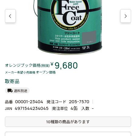
9,680
￥
オレンジブック価格
(税抜)
オープン価格
メーカー希望小売価格
取寄品
local_shipping
送料別途
00001-23404
205-7570
品番
発注コード
4971544234045
4缶
-
JAN
発注単位
入数
10種類の商品があります