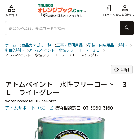
category
login
person
ログイン
購入希望の方
カテゴリ
search
ホーム
商品カテゴリ一覧
工事・照明用品
塗装・内装用品
塗料
多目的塗料
アトムペイント 水性フリーコート ３Ｌ
アトムペイント 水性フリーコート ３Ｌ ライトグレー
print
印刷
アトムペイント 水性フリーコート ３
Ｌ ライトグレー
Water-based Multi Use Paint
アトムサポート（株）
技術相談窓口
03-3969-3160