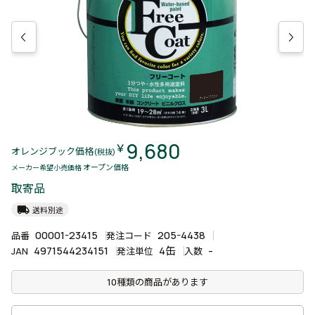
9,680
￥
オレンジブック価格
(税抜)
オープン価格
メーカー希望小売価格
取寄品
local_shipping
送料別途
00001-23415
205-4438
品番
発注コード
4971544234151
4缶
-
JAN
発注単位
入数
10種類の商品があります