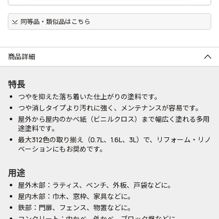
同等品・類似品はこちら
商品詳細
特長
つやを抑えた落ち着いた仕上がりの塗料です。
つや消しタイプより汚れに強く、メンテナンスが容易です。
屋外から屋内のかべ紙（ビニルクロス）まで幅広く塗れる多用
途塗料です。
最大312色の取り揃え（0.7L、1.6L、3L）で、リフォーム・リノ
ベーションにもお奨めです。
用途
屋外木部：ラティス、ベンチ、外板、戸袋などに。
屋内木部：巾木、窓枠、家具などに。
鉄部：門扉、フェンス、物置などに。
コンクリート：内かべ、外かべ、ブロック塀などに。