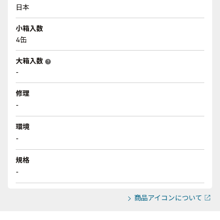
日本
小箱入数
4缶
大箱入数
help
-
修理
-
環境
-
規格
-
商品アイコンについて