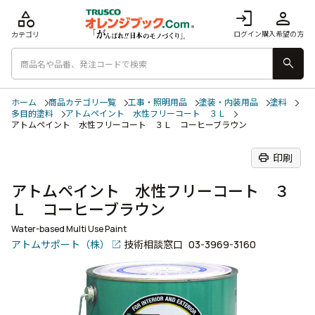
category
login
person
ログイン
購入希望の方
カテゴリ
search
ホーム
商品カテゴリ一覧
工事・照明用品
塗装・内装用品
塗料
多目的塗料
アトムペイント 水性フリーコート ３Ｌ
アトムペイント 水性フリーコート ３Ｌ コーヒーブラウン
print
印刷
アトムペイント 水性フリーコート ３
Ｌ コーヒーブラウン
Water-based Multi Use Paint
アトムサポート（株）
技術相談窓口
03-3969-3160