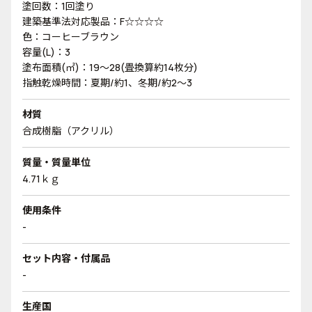
塗回数：1回塗り
建築基準法対応製品：F☆☆☆☆
色：コーヒーブラウン
容量(L)：3
塗布面積(㎡)：19～28(畳換算約14枚分)
指触乾燥時間：夏期/約1、冬期/約2～3
材質
合成樹脂（アクリル）
質量・質量単位
4.71ｋｇ
使用条件
-
セット内容・付属品
-
生産国