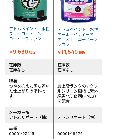
アトムペイント 水性
アトムペイント 水性
フリーコート ３Ｌ
オールマイティーネ
コーヒーブラウン
オ ３Ｌ コーヒーブ
ラウン
9,680
11,640
￥
￥
税抜
税抜
在庫数
在庫数
在庫なし
在庫なし
特長
つやを抑えた落ち着い
最上級ランクのアクリ
た仕上がりの塗料で
ルシリコン樹脂に紫外
す。
線劣化防止剤(HALS)
を配合...
メーカー名
アトムサポート（株）
アトムサポート（株）
品番
00001-23415
00001-18876