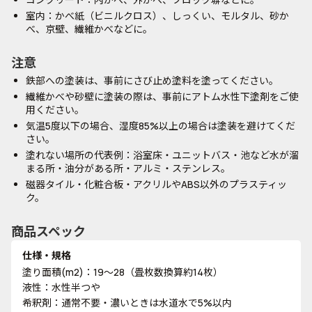
室内：かべ紙（ビニルクロス）、しっくい、モルタル、砂か
べ、京壁、繊維かべなどに。
注意
鉄部への塗装は、事前にさび止め塗料を塗ってください。
繊維かべや砂壁に塗装の際は、事前にアトム水性下塗剤をご使
用ください。
気温5度以下の場合、湿度85%以上の場合は塗装を避けてくだ
さい。
塗れない場所の代表例：浴室床・ユニットバス・池など水が溜
まる所・油分がある所・アルミ・ステンレス。
磁器タイル・化粧合板・アクリルやABS以外のプラスティッ
ク。
商品スペック
仕様・規格
塗り面積(m2)：19～28（畳枚数換算約14枚）
液性：水性半つや
希釈剤：通常不要・濃いときは水道水で5%以内