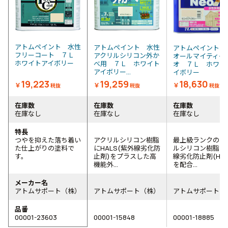
アトムペイント 水性
アトムペイント 水性
アトムペイント 
フリーコート ７Ｌ
アクリルシリコン外か
オールマイティー
ホワイトアイボリー
べ用 ７Ｌ ホワイト
オ ７Ｌ ホワイ
アイボリー...
イボリー
19,223
19,259
18,630
￥
￥
￥
税抜
税抜
税抜
在庫数
在庫数
在庫数
在庫なし
在庫なし
在庫なし
特長
つやを抑えた落ち着い
アクリルシリコン樹脂
最上級ランクのア
た仕上がりの塗料で
にHALS(紫外線劣化防
ルシリコン樹脂に
す。
止剤)をプラスした高
線劣化防止剤(HAL
機能外...
を配合...
メーカー名
アトムサポート（株）
アトムサポート（株）
アトムサポート（
品番
00001-23603
00001-15848
00001-18885