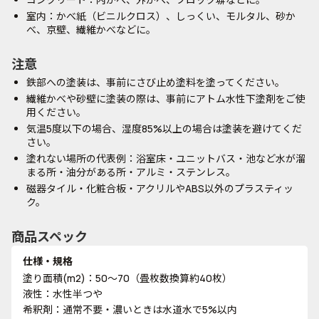
室内：かべ紙（ビニルクロス）、しっくい、モルタル、砂か
べ、京壁、繊維かべなどに。
注意
鉄部への塗装は、事前にさび止め塗料を塗ってください。
繊維かべや砂壁に塗装の際は、事前にアトム水性下塗剤をご使
用ください。
気温5度以下の場合、湿度85%以上の場合は塗装を避けてくだ
さい。
塗れない場所の代表例：浴室床・ユニットバス・池など水が溜
まる所・油分がある所・アルミ・ステンレス。
磁器タイル・化粧合板・アクリルやABS以外のプラスティッ
ク。
商品スペック
仕様・規格
塗り面積(m2)：50～70（畳枚数換算約40枚）
液性：水性半つや
希釈剤：通常不要・濃いときは水道水で5%以内