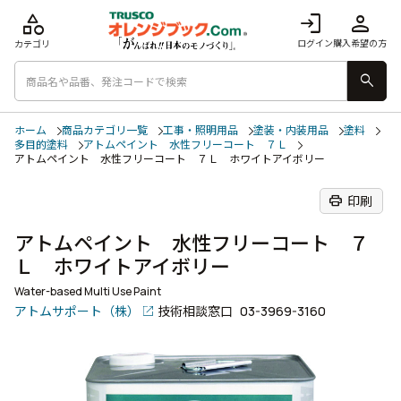
category
login
person
ログイン
購入希望の方
カテゴリ
search
ホーム
商品カテゴリ一覧
工事・照明用品
塗装・内装用品
塗料
多目的塗料
アトムペイント 水性フリーコート ７Ｌ
アトムペイント 水性フリーコート ７Ｌ ホワイトアイボリー
print
印刷
アトムペイント 水性フリーコート ７
Ｌ ホワイトアイボリー
Water-based Multi Use Paint
アトムサポート（株）
技術相談窓口
03-3969-3160