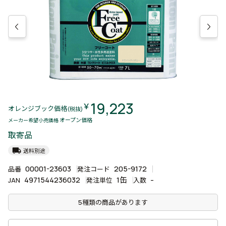
19,223
￥
オレンジブック価格
(税抜)
オープン価格
メーカー希望小売価格
取寄品
local_shipping
送料別途
00001-23603
205-9172
品番
発注コード
4971544236032
1缶
-
JAN
発注単位
入数
5種類の商品があります