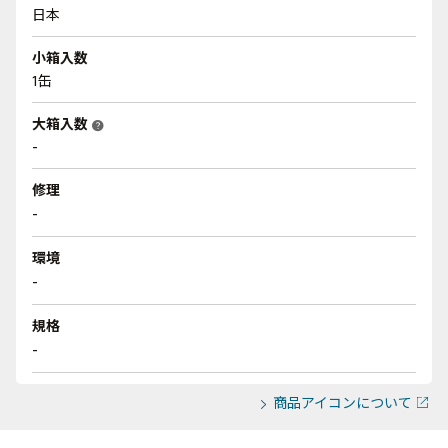
日本
小箱入数
1缶
大箱入数
help
-
修理
-
環境
-
規格
-
商品アイコンについて