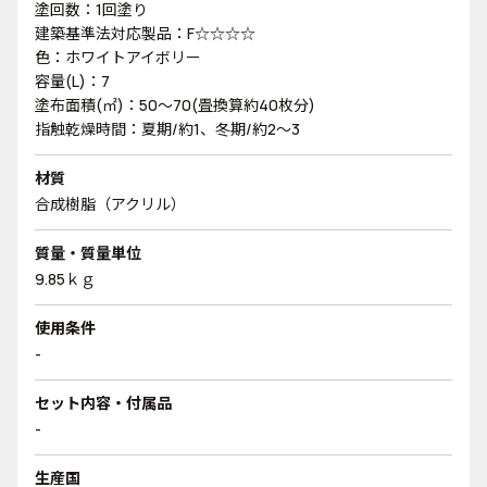
塗回数：1回塗り
建築基準法対応製品：F☆☆☆☆
色：ホワイトアイボリー
容量(L)：7
塗布面積(㎡)：50～70(畳換算約40枚分)
指触乾燥時間：夏期/約1、冬期/約2～3
材質
合成樹脂（アクリル）
質量・質量単位
9.85ｋｇ
使用条件
-
セット内容・付属品
-
生産国