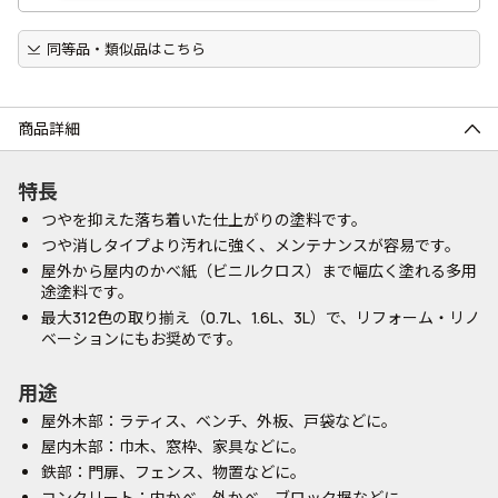
同等品・類似品はこちら
商品詳細
特長
つやを抑えた落ち着いた仕上がりの塗料です。
つや消しタイプより汚れに強く、メンテナンスが容易です。
屋外から屋内のかべ紙（ビニルクロス）まで幅広く塗れる多用
途塗料です。
最大312色の取り揃え（0.7L、1.6L、3L）で、リフォーム・リノ
ベーションにもお奨めです。
用途
屋外木部：ラティス、ベンチ、外板、戸袋などに。
屋内木部：巾木、窓枠、家具などに。
鉄部：門扉、フェンス、物置などに。
コンクリート：内かべ、外かべ、ブロック塀などに。