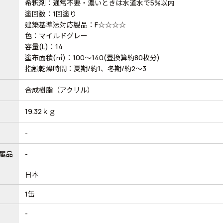
希釈剤：通常不要・濃いときは水道水で5%以内
塗回数：1回塗り
建築基準法対応製品：F☆☆☆☆
色：マイルドグレー
容量(L)：14
塗布面積(㎡)：100～140(畳換算約80枚分)
指触乾燥時間：夏期/約1、冬期/約2～3
合成樹脂（アクリル）
19.32ｋｇ
-
属品
-
日本
1缶
-