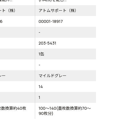
ート（株）
アトムサポート（株）
56
00001-18917
-
203-5431
1缶
-
レー
マイルドグレー
14
1
畳枚数換算約40枚
100～140(畳枚数換算約70～
90枚分)