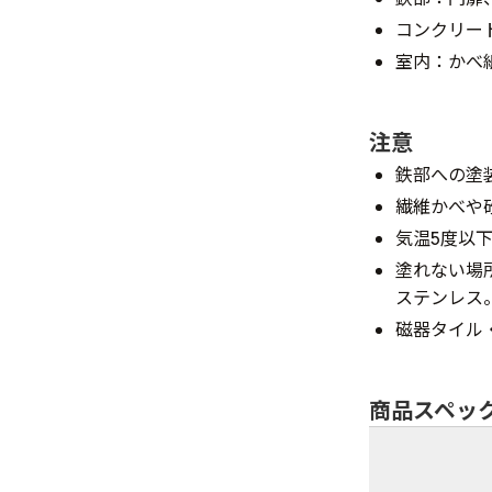
コンクリー
室内：かべ
注意
鉄部への塗
繊維かべや
気温5度以
塗れない場
ステンレス
磁器タイル
商品スペッ