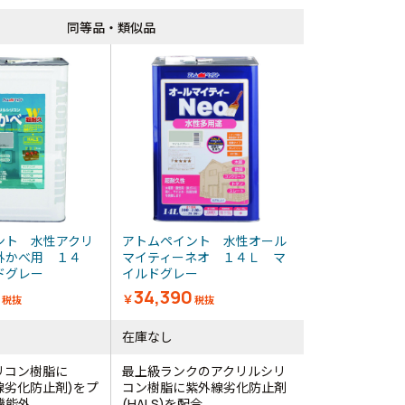
同等品・類似品
同等品・類似品
ント 水性アクリ
アトムペイント 水性オール
外かべ用 １４
マイティーネオ １４Ｌ マ
ドグレー
イルドグレー
34,390
￥
税抜
税抜
在庫なし
リコン樹脂に
最上級ランクのアクリルシリ
外線劣化防止剤)をプ
コン樹脂に紫外線劣化防止剤
外...
(HALS)を配合...