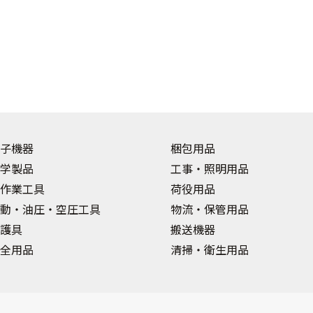
子機器
梱包用品
学製品
工事・照明用品
作業工具
荷役用品
動・油圧・空圧工具
物流・保管用品
護具
搬送機器
全用品
清掃・衛生用品