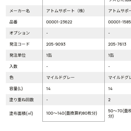
メーカー名
アトムサポート（株）
アトムサポ
品番
00001-23622
00001-158
オプション
-
-
発注コード
205-9093
205-7613
発注単位
1缶
1缶
入数
-
-
色
マイルドグレー
マイルドグ
容量(L)
14
14
塗り重ね回数
-
2
50～70(
100～140(畳換算約80枚分)
塗布面積(㎡)
分)