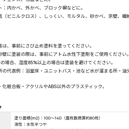
ト：内かべ、外かべ、ブロック塀などに。
紙（ビニルクロス）、しっくい、モルタル、砂かべ、京壁、繊
装は、事前にさび止め塗料を塗ってください。
砂壁に塗装の際は、事前にアトム水性下塗剤をご使用ください
下の場合、湿度85%以上の場合は塗装を避けてください。
所の代表例：浴室床・ユニットバス・池など水が溜まる所・油
。
・化粧合板・アクリルやABS以外のプラスティック。
ク
塗り面積(m2)：100～140（畳枚数換算約80枚）
液性：水性半つや