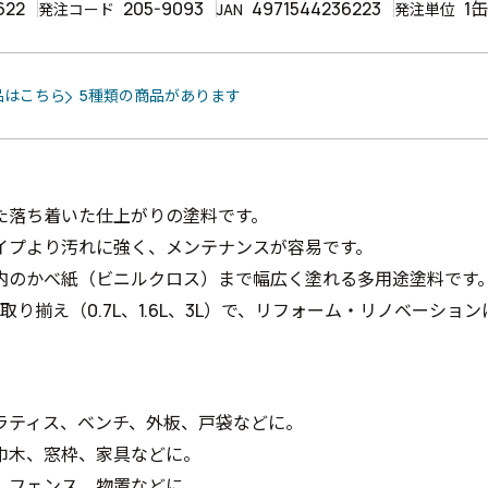
622
205-9093
4971544236223
1缶
発注コード
JAN
発注単位
品はこちら
5種類の商品があります
た落ち着いた仕上がりの塗料です。
イプより汚れに強く、メンテナンスが容易です。
内のかべ紙（ビニルクロス）まで幅広く塗れる多用途塗料です
の取り揃え（0.7L、1.6L、3L）で、リフォーム・リノベーショ
ラティス、ベンチ、外板、戸袋などに。
巾木、窓枠、家具などに。
、フェンス、物置などに。