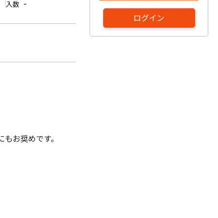
-
入数
ログイン
。
ンにもお奨めです。