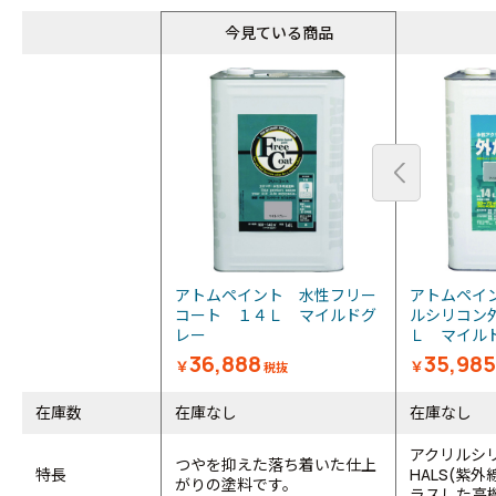
今見ている商品
アトムペイント 水性フリー
アトムペイ
コート １４Ｌ マイルドグ
ルシリコン
レー
Ｌ マイル
36,888
35,985
￥
￥
税抜
在庫数
在庫なし
在庫なし
アクリルシ
つやを抑えた落ち着いた仕上
特長
HALS(紫
がりの塗料です。
ラスした高機能