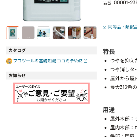
00001-23
品番
同等品・類似
特長
カタログ
つやを抑え
プロツールの基礎知識 ココミテVol3
つや消しタ
お知らせ
屋外から屋
最大312色
用途
屋外木部：
屋内木部：
鉄部：門扉