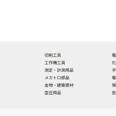
切削工具
電
工作機工具
化
測定・計測用品
手
メカトロ部品
電
金物・建築資材
保
空圧用品
安