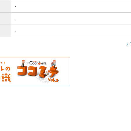
-
-
-