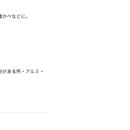
維かべなどに。
。
分がある所・アルミ・