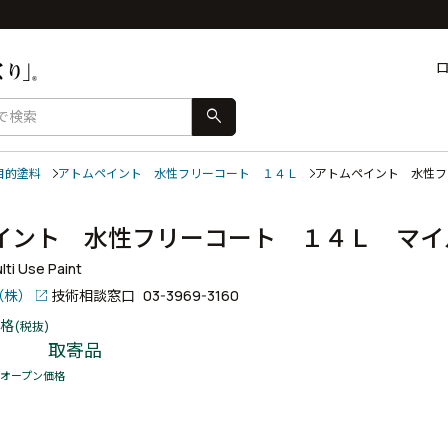
search
目的塗料
アトムペイント 水性フリーコート １４Ｌ
アトムペイント 水性
イント 水性フリーコート １４Ｌ マ
ti Use Paint
（株）
技術相談窓口
03-3969-3160
格
(税抜)
8
取寄品
オープン価格