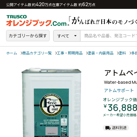
420
62
公開アイテム数 約
万点
在庫アイテム数 約
万点
カテゴリーから探す
すべて
ホーム
商品カテゴリ一覧
工事・照明用品
塗装・内装用品
塗料
多
アトムペ
Water-based Mul
アトムサポート
オレンジブック価
36,88
￥
メーカー希望小売価格
local_shipping
送料別途