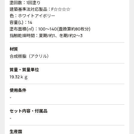
塗回数：1回塗り
建築基準法対応製品：F☆☆☆☆
色：ホワイトアイボリー
容量(L)：14
塗布面積(㎡)：100～140(畳換算約80枚分)
指触乾燥時間：夏期/約1、冬期/約2～3
材質
合成樹脂（アクリル）
質量・質量単位
19.32ｋｇ
使用条件
-
セット内容・付属品
-
生産国