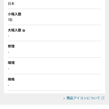
日本
小箱入数
1缶
大箱入数
help
-
修理
-
環境
-
規格
-
商品アイコンについて