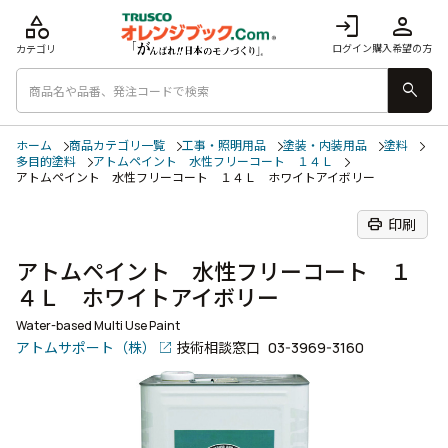
category
login
person
ログイン
購入希望の方
カテゴリ
search
ホーム
商品カテゴリ一覧
工事・照明用品
塗装・内装用品
塗料
多目的塗料
アトムペイント 水性フリーコート １４Ｌ
アトムペイント 水性フリーコート １４Ｌ ホワイトアイボリー
print
印刷
アトムペイント 水性フリーコート １
４Ｌ ホワイトアイボリー
Water-based Multi Use Paint
アトムサポート（株）
技術相談窓口
03-3969-3160