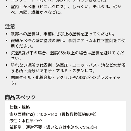
室内：かべ紙（ビニルクロス）、しっくい、モルタル、砂か
べ、京壁、繊維かべなどに。
注意
鉄部への塗装は、事前にさび止め塗料を塗ってください。
繊維かべや砂壁に塗装の際は、事前にアトム水性下塗剤をご使
用ください。
気温5度以下の場合、湿度85%以上の場合は塗装を避けてくだ
さい。
塗れない場所の代表例：浴室床・ユニットバス・池など水が溜
まる所・油分がある所・アルミ・ステンレス。
磁器タイル・化粧合板・アクリルやABS以外のプラスティッ
ク。
商品スペック
仕様・規格
塗り面積(m2)：100～140（畳枚数換算約80枚）
液性：水性半つや
希釈剤：通常不要・濃いときは水道水で5%以内