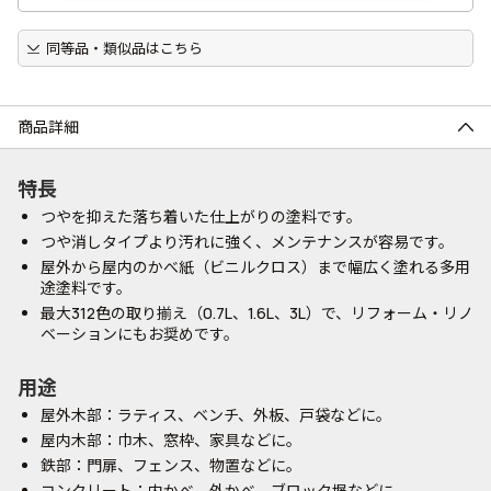
同等品・類似品はこちら
商品詳細
特長
つやを抑えた落ち着いた仕上がりの塗料です。
つや消しタイプより汚れに強く、メンテナンスが容易です。
屋外から屋内のかべ紙（ビニルクロス）まで幅広く塗れる多用
途塗料です。
最大312色の取り揃え（0.7L、1.6L、3L）で、リフォーム・リノ
ベーションにもお奨めです。
用途
屋外木部：ラティス、ベンチ、外板、戸袋などに。
屋内木部：巾木、窓枠、家具などに。
鉄部：門扉、フェンス、物置などに。
コンクリート：内かべ、外かべ、ブロック塀などに。