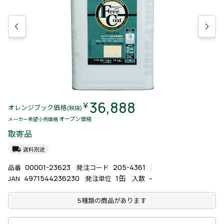
36,888
￥
オレンジブック価格
(税抜)
オープン価格
メーカー希望小売価格
取寄品
local_shipping
送料別途
00001-23623
205-4361
品番
発注コード
4971544236230
1缶
-
JAN
発注単位
入数
5種類の商品があります