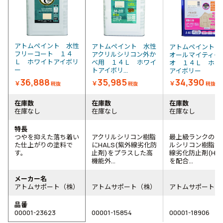
アトムペイント 水性
アトムペイント 水性
アトムペイント 
フリーコート １４
アクリルシリコン外か
オールマイティー
Ｌ ホワイトアイボリ
べ用 １４Ｌ ホワイ
オ １４Ｌ ホワ
ー
トアイボリ...
アイボリー
36,888
35,985
34,390
￥
￥
￥
税抜
税抜
税抜
在庫数
在庫数
在庫数
在庫なし
在庫なし
在庫なし
特長
つやを抑えた落ち着い
アクリルシリコン樹脂
最上級ランクのア
た仕上がりの塗料で
にHALS(紫外線劣化防
ルシリコン樹脂に
す。
止剤)をプラスした高
線劣化防止剤(HAL
機能外...
を配合...
メーカー名
アトムサポート（株）
アトムサポート（株）
アトムサポート（
品番
00001-23623
00001-15854
00001-18906