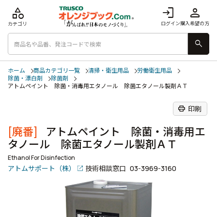
category
login
person
ログイン
購入希望の方
カテゴリ
search
ホーム
商品カテゴリ一覧
清掃・衛生用品
労働衛生用品
除菌・漂白剤
除菌剤
アトムペイント 除菌・消毒用エタノール 除菌エタノール製剤ＡＴ
print
印刷
[廃番]
アトムペイント 除菌・消毒用エ
タノール 除菌エタノール製剤ＡＴ
Ethanol For Disinfection
アトムサポート（株）
技術相談窓口
03-3969-3160