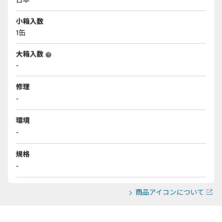
小箱入数
1缶
大箱入数
help
-
修理
-
環境
-
規格
-
商品アイコンについて