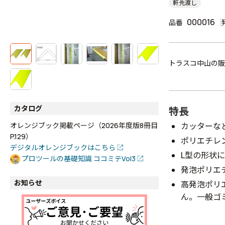
軒先渡し
000016
品番
トラスコ中山の販
カタログ
特長
カッターな
オレンジブック掲載ページ（2026年度版8冊目
P.129）
ポリエチレ
デジタルオレンジブックはこちら
L型の形状
プロツールの基礎知識 ココミテVol3
発泡ポリエ
お知らせ
高発泡ポリ
ん。一般ゴ