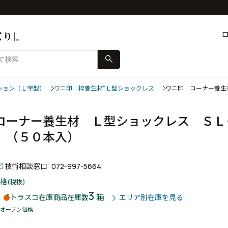
search
ション（Ｌ字型）
ワニ印 枠養生材“Ｌ型ショックレス”
ワニ印 コーナー養生
コーナー養生材 Ｌ型ショックレス ＳＬ
 （５０本入）
技術相談窓口
072-997-5664
格
(税抜)
3
箱
トラスコ在庫商品
在庫数
エリア別在庫を見る
オープン価格