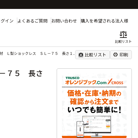
ログイン
よくあるご質問
お問い合わせ
購入を希望される法人様
balance
比較リスト
材 Ｌ型ショックレス ＳＬ－７５ 長さ１．７Ｍ （５０本入）
balance
print
比較リスト
印刷
－７５ 長さ