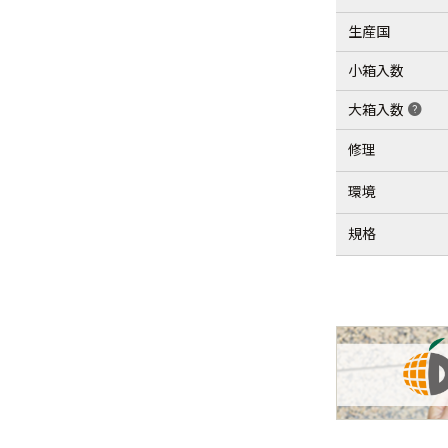
生産国
小箱入数
大箱入数
help
修理
環境
規格