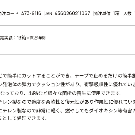
473-9116
4560260211067
1箱
発注コード
JAN
発注単位
入数
13箱
売実績：
※直近1年間
どで簡単にカットすることができ、テープで止めるだけの簡単
ン発泡体の弾力でクッション性があり、衝撃吸収性に優れてい
になっており、出隅など様々な箇所の養生に使用できます。
チレン製なので適度な柔軟性と復元性があり作業性に優れてい
エチレン製なので非常に軽く、燃やしてもダイオキシン等有害
ミとして処理できます。