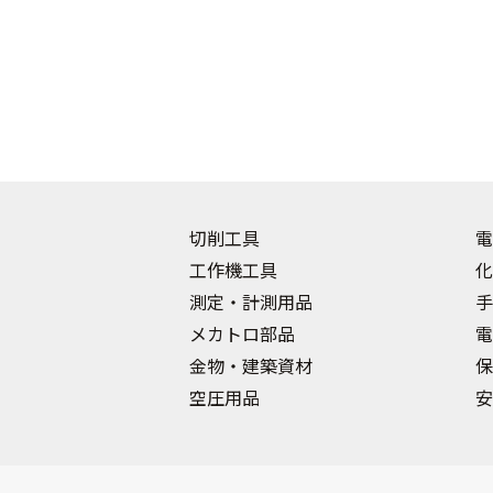
切削工具
電
工作機工具
化
測定・計測用品
手
メカトロ部品
電
金物・建築資材
保
空圧用品
安