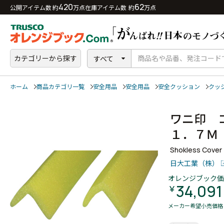
420
62
公開アイテム数 約
万点
在庫アイテム数 約
万点
カテゴリーから探す
すべて
ホーム
商品カテゴリ一覧
安全用品
安全用品
安全クッション
クッ
ワニ印 
１．７Ｍ
Shokless Cover
日大工業（株）
オレンジブック価
34,091
￥
メーカー希望小売価格