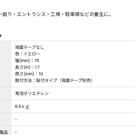
ー廻り・エントランス・工場・駐車場などの養生に。
ク
両面テープなし
色：イエロー
幅(mm)：75
長さ(m)：1.7
厚さ(mm)：10
取付方法：貼付タイプ（両面テープ別売）
発泡ポリエチレン
6.5ｋｇ
-
属品
-