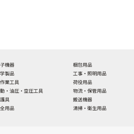
子機器
梱包用品
学製品
工事・照明用品
作業工具
荷役用品
動・油圧・空圧工具
物流・保管用品
護具
搬送機器
全用品
清掃・衛生用品