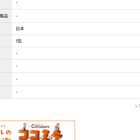
-
属品
-
日本
1缶
-
-
-
-