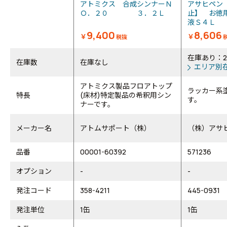
アトミクス 合成シンナーＮ
アサヒペン
Ｏ．２０ ３．２Ｌ
止】 お徳
液Ｓ４Ｌ
9,400
8,606
￥
￥
税抜
在庫あり：2
在庫数
在庫なし
エリア別
アトミクス製品フロアトップ
ラッカー系
特長
(床材)特定製品の希釈用シン
す。
ナーです。
メーカー名
アトムサポート（株）
（株）アサ
品番
00001-60392
571236
オプション
-
-
発注コード
358-4211
445-0931
発注単位
1缶
1缶