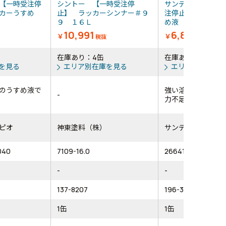
【一時受注停
シントー 【一時受注停
サンデーペイント
カーうすめ
止】 ラッカーシンナー＃９
注停止】 高級ペ
９ １６Ｌ
め液 ４Ｌ
10,991
6,899
￥
￥
税抜
税抜
在庫あり：4缶
在庫あり：2缶
を見る
エリア別在庫を見る
エリア別在庫を
のうすめ液で
強い溶解力で低温
-
力不足を解消しま
ピオ
神東塗料（株）
サンデーペイント
040
7109-16.0
266418
-
-
137-8207
196-3646
1缶
1缶