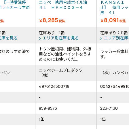
 【一時受注停
ニッぺ 徳用合成ボイル油
ＫＡＮＳＡＩ 
用ラッカーうすめ
４Ｌ ＨＰＨ００３－４
止】 得用ラッ
液 ４Ｌ
8,285
8,091
￥
￥
税抜
税抜
税抜
1缶
在庫あり：1缶
在庫あり：11缶
在庫を見る
エリア別在庫を見る
エリア別在庫
トタン屋根用、建物用、外板
塗料のうすめ液で
ラッカー系塗料
用などの油性ペイントをうす
す。
めるのにお使いくだ...
ニッペホームプロダクツ
ヒペン
（株）カンペハ
（株）
4976124500718
00427644991
-
-
859-8573
223-7130
1缶
1缶