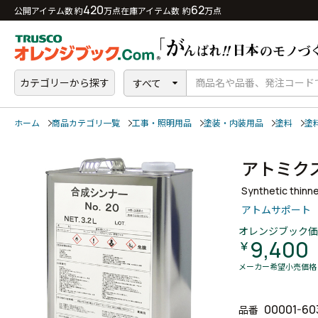
420
62
公開アイテム数 約
万点
在庫アイテム数 約
万点
カテゴリーから探す
すべて
ホーム
商品カテゴリ一覧
工事・照明用品
塗装・内装用品
塗料
塗
アトミ
Synthetic thinn
アトムサポート
オレンジブック価
9,400
￥
メーカー希望小売価格
00001-60
品番