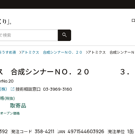
search
料うすめ液
アトミクス 合成シンナーＮＯ．２０
アトミクス 合成シンナ
クス 合成シンナーＮＯ．２０ ３
erNo.20
（株）
技術相談窓口
03-3969-3160
格
(税抜)
取寄品
オープン価格
392
358-4211
4971544603926
1缶
発注コード
JAN
発注単位