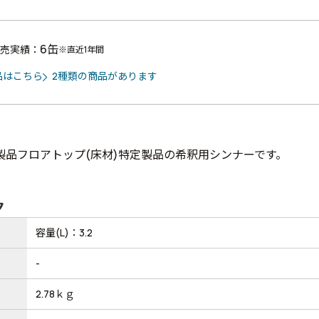
6缶
売実績：
※直近1年間
品はこちら
2種類の商品があります
製品フロアトップ(床材)特定製品の希釈用シンナーです。
ク
容量(L)：3.2
-
2.78ｋｇ