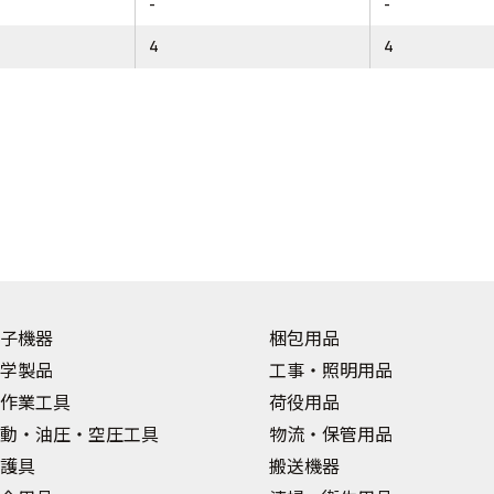
-
-
4
4
子機器
梱包用品
学製品
工事・照明用品
作業工具
荷役用品
動・油圧・空圧工具
物流・保管用品
護具
搬送機器