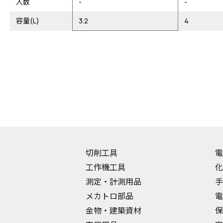
入数
-
-
容量(L)
3.2
4
切削工具
電
工作機工具
化
測定・計測用品
手
メカトロ部品
電
金物・建築資材
保