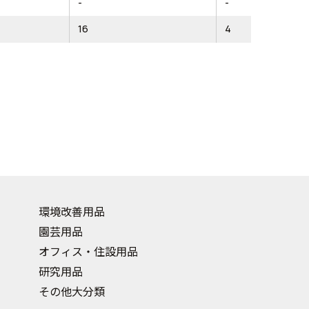
-
-
16
4
環境改善用品
園芸用品
オフィス・住設用品
研究用品
その他大分類