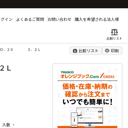
ログイン
よくあるご質問
お問い合わせ
購入を希望される法人様
balance
比較リスト
ーＮＯ．２０ ３．２Ｌ
balance
print
比較リスト
印刷
．２Ｌ
-
入数