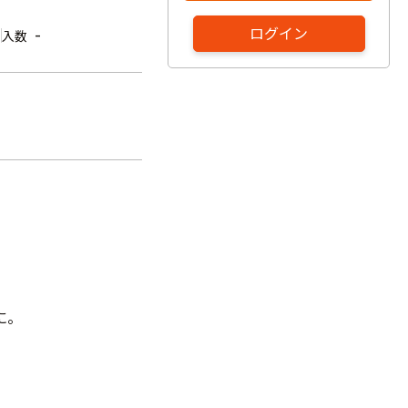
ログイン
-
入数
に。