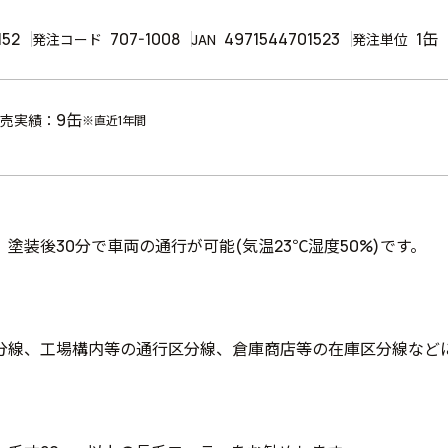
152
707-1008
4971544701523
1缶
発注コード
JAN
発注単位
9缶
売実績：
※直近1年間
塗装後30分で車両の通行が可能(気温23℃湿度50%)です。
分線、工場構内等の通行区分線、倉庫商店等の在庫区分線など