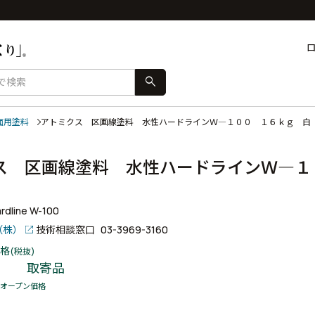
search
面用塗料
アトミクス 区画線塗料 水性ハードラインＷ―１００ １６ｋｇ 
ス 区画線塗料 水性ハードラインＷ―１
rdline W-100
（株）
技術相談窓口
03-3969-3160
格
(税抜)
取寄品
オープン価格