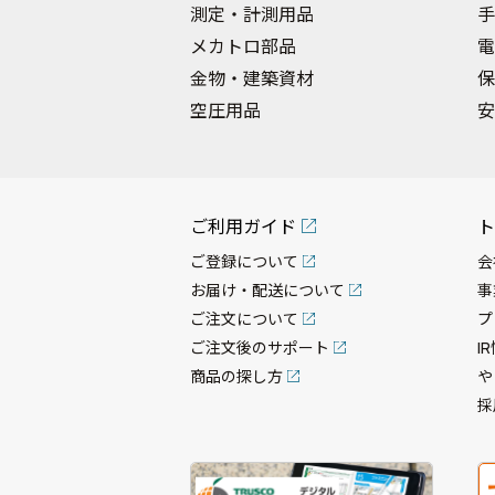
測定・計測用品
手
メカトロ部品
電
金物・建築資材
保
空圧用品
安
ご利用ガイド
ト
ご登録について
会
お届け・配送について
事
ご注文について
プ
ご注文後のサポート
I
商品の探し方
や
採