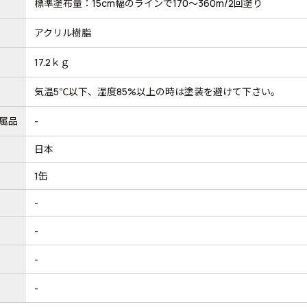
標準塗布量：15cm幅のラインで170～360m/2回塗り
アクリル樹脂
17.2ｋｇ
気温5℃以下、湿度85%以上の時は塗装を避けて下さい。
属品
-
日本
1缶
-
-
-
-