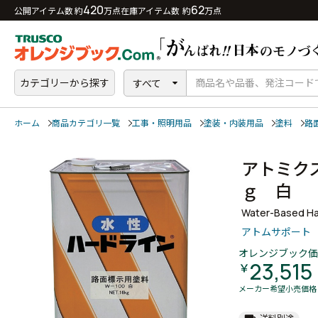
420
62
公開アイテム数 約
万点
在庫アイテム数 約
万点
カテゴリーから探す
すべて
ホーム
商品カテゴリ一覧
工事・照明用品
塗装・内装用品
塗料
路
アトミク
ｇ 白
Water-Based Ha
アトムサポート
オレンジブック価
23,515
￥
メーカー希望小売価格