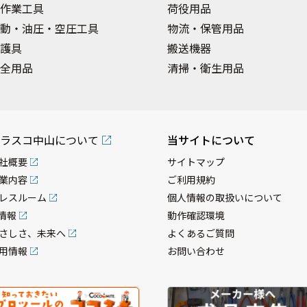
作業工具
荷役用品
動・油圧・空圧工具
物流・保管用品
護具
搬送機器
全用品
清掃・衛生用品
ラスコ中山について
当サイトについて
社概要
サイトマップ
業内容
ご利用規約
レスルーム
個人情報の取扱いについて
R情報
動作確認環境
さしさ、未来へ
よくあるご質問
用情報
お問い合わせ