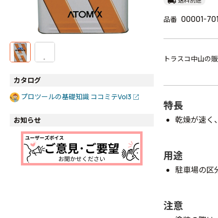
local_shipping
送料別途
00001-70
品番
トラスコ中山の販
カタログ
プロツールの基礎知識 ココミテVol3
特長
乾燥が速く、
お知らせ
用途
駐車場の区
注意