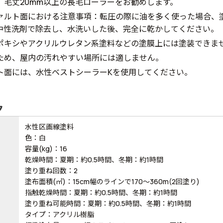
、毛丈20mm以上の長毛ローラーをお勧めします。
ァルト面における注意事項：転圧の際に油を多く使った場合、
中性洗剤で除去し、水洗いした後、完全に乾かしてください。
ポキシやアクリルウレタン系塗料などの塗膜上には塗装できま
ため、屋内の汚れやすい場所には適しません。
ト面には、水性ベストシーラーKを使用してください。
ク
水性区画線塗料
色：白
容量(kg)：16
乾燥時間：夏期：約0.5時間、冬期：約1時間
塗り重ね回数：2
塗布面積(㎡)：15cm幅のラインで170～360m(2回塗り)
指触乾燥時間：夏期：約0.5時間、冬期：約1時間
塗り重ね可能時間：夏期：約0.5時間、冬期：約1時間
タイプ：アクリル樹脂