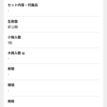
セット内容・付属品
-
生産国
非公開
小箱入数
1缶
大箱入数
help
-
修理
-
環境
-
規格
-