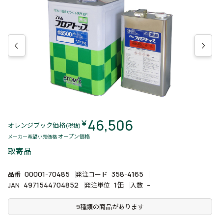
46,506
￥
オレンジブック価格
(税抜)
オープン価格
メーカー希望小売価格
取寄品
00001-70485
358-4165
品番
発注コード
4971544704852
1缶
-
JAN
発注単位
入数
9種類の商品があります