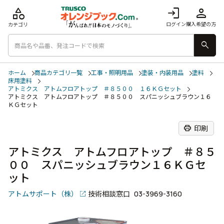
category
login
person
ログイン
購入希望の方
カテゴリ
search
ホーム
商品カテゴリ一覧
工事・照明用品
塗装・内装用品
塗料
床用塗料
アトミクス アトムフロアトップ ＃８５００ １６ＫＧセット
アトミクス アトムフロアトップ ＃８５００ スパニッシュブラウン１６
ＫＧセット
print
印刷
アトミクス アトムフロアトップ ＃８５
００ スパニッシュブラウン１６ＫＧセ
ット
アトムサポート（株）
技術相談窓口
03-3969-3160