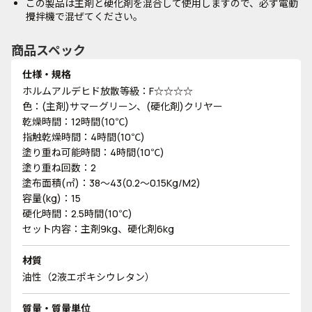
この製品は主剤と硬化剤を混合して使用しますので、必ず電動
攪拌機で混ぜてください。
商品スペック
仕様・規格
ホルムアルデヒド放散等級：F☆☆☆☆
色：(主剤)サマーグリーン、(硬化剤)クリヤー
乾燥時間：12時間(10℃)
指触乾燥時間：4時間(10℃)
塗り重ね可能時間：4時間(10℃)
塗り重ね回数：2
塗布面積(㎡)：38～43(0.2～0.15Kg/M2)
容量(kg)：15
硬化時間：2.5時間(10℃)
セット内容：主剤9kg、硬化剤6kg
材質
油性（2液エポキシウレタン）
質量・質量単位