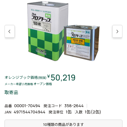
50,219
￥
オレンジブック価格
(税抜)
オープン価格
メーカー希望小売価格
取寄品
00001-70494
358-2644
品番
発注コード
4971544704944
1缶
1缶(2缶)
JAN
発注単位
入数
10種類の商品があります