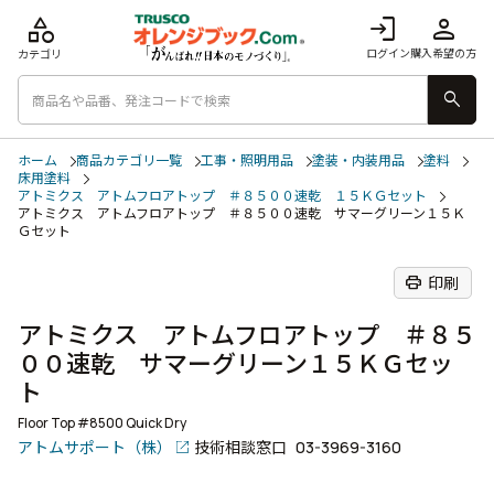
category
login
person
ログイン
購入希望の方
カテゴリ
search
ホーム
商品カテゴリ一覧
工事・照明用品
塗装・内装用品
塗料
床用塗料
アトミクス アトムフロアトップ ＃８５００速乾 １５ＫＧセット
アトミクス アトムフロアトップ ＃８５００速乾 サマーグリーン１５Ｋ
Ｇセット
print
印刷
アトミクス アトムフロアトップ ＃８５
００速乾 サマーグリーン１５ＫＧセッ
ト
Floor Top #8500 Quick Dry
アトムサポート（株）
技術相談窓口
03-3969-3160