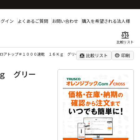
ログイン
よくあるご質問
お問い合わせ
購入を希望される法人様
balance
比較リスト
フロアトップ＃１０００速乾 １６Ｋｇ グリーン
balance
print
比較リスト
印刷
ｇ グリー