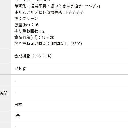
希釈剤：通常不要・濃いときは水道水で5%以内
ホルムアルデヒド放散等級：F☆☆☆☆
色：グリーン
容量(kg)：16
塗り重ね回数：2
塗布面積(㎡)：17～20
塗り重ね可能時間：1時間以上（23℃）
合成樹脂（アクリル）
17ｋｇ
-
属品
-
日本
1缶
-