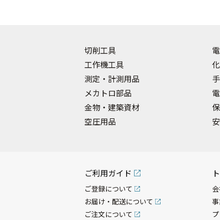
切削工具
電
工作機工具
化
測定・計測用品
手
メカトロ部品
電
金物・建築資材
保
空圧用品
安
ご利用ガイド
ト
ご登録について
会
お届け・配送について
事
ご注文について
プ