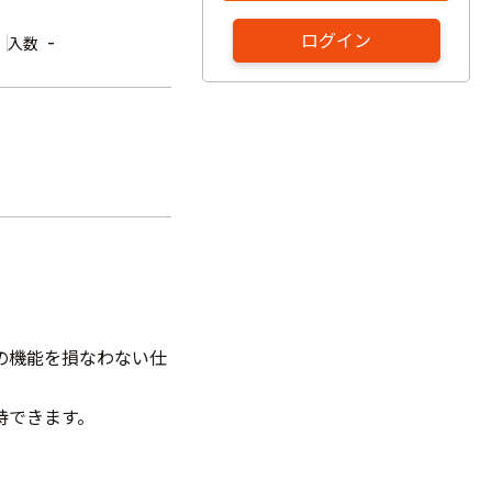
ログイン
-
入数
の機能を損なわない仕
持できます。