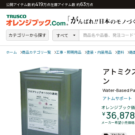
419
63
公開アイテム数 約
万点
在庫アイテム数 約
万点
カテゴリーから探す
すべて
ホーム
商品カテゴリ一覧
工事・照明用品
塗装・内装用品
塗料
路
アトミク
ン
Water-Based Pa
アトムサポート
オレンジブック価
36,878
￥
メーカー希望小売価格