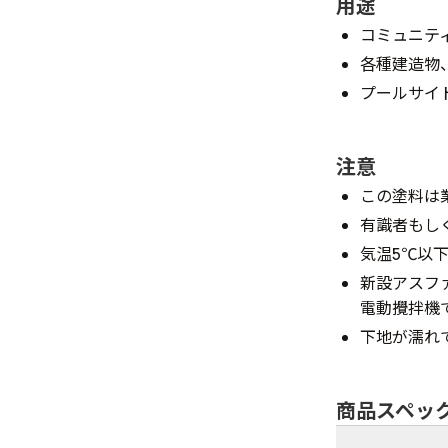
用途
コミュニテ
各種建造物
プールサイ
注意
この塗料は
有識者もし
気温5℃以
新設アスフ
電動攪拌機
下地が濡れ
商品スペッ