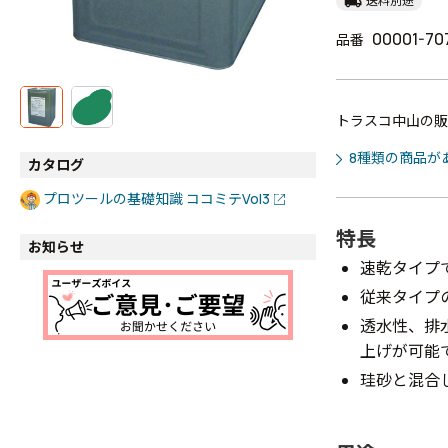
local_shipping
送料別途
00001-70
品番
トラスコ中山の販
8種類の商品が
カタログ
プロツールの基礎知識 ココミテVol3
特長
お知らせ
速乾タイプ
従来タイプ
透水性、排
上げが可能
珪砂と混合