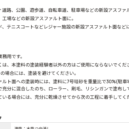
ィ道路、公園、遊歩道、自転車道、駐車場などの新設アスファ
、工場などの新設アスファルト面に。
ド、テニスコートなどレジャー施設の新設アスファルト面など
業務用です。
くは、本塗料の塗装経験者以外の方はご使用にならないでくだ
下の場合には、塗装を避けてください。
ァルト面への塗装時には、塗料に7号珪砂を重量比で30%(駐車場
で充分に混合したのち、ローラー、刷毛、リシンガンで塗布し
ている場合には、充分に乾燥させてから次の工程に着手してく
ク
液性：水性つや消し