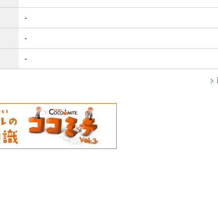
-
-
-