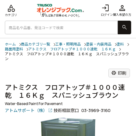
category
login
person
ログイン
購入希望の方
カテゴリ
search
ホーム
商品カテゴリ一覧
工事・照明用品
塗装・内装用品
塗料
路面用塗料
アトミクス フロアトップ＃１０００速乾 １６Ｋｇ
アトミクス フロアトップ＃１０００速乾 １６Ｋｇ スパニッシュブラウ
ン
print
印刷
アトミクス フロアトップ＃１０００速
乾 １６Ｋｇ スパニッシュブラウン
Water-Based Paint For Pavement
アトムサポート（株）
技術相談窓口
03-3969-3160