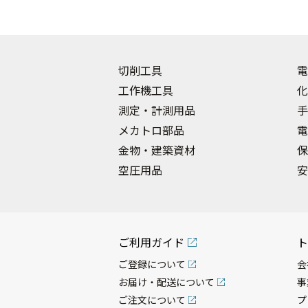
切削工具
電
工作機工具
化
測定・計測用品
手
メカトロ部品
電
金物・建築資材
保
空圧用品
安
ご利用ガイド
ト
ご登録について
会
お届け・配送について
事
ご注文について
プ