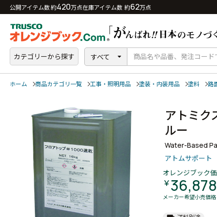
420
62
公開アイテム数 約
万点
在庫アイテム数 約
万点
カテゴリーから探す
すべて
ホーム
商品カテゴリ一覧
工事・照明用品
塗装・内装用品
塗料
路
アトミク
ルー
Water-Based Pa
アトムサポート
オレンジブック価
36,878
￥
メーカー希望小売価格