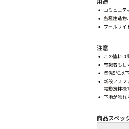
用途
コミュニテ
各種建造物
プールサイ
注意
この塗料は
有識者もし
気温5℃以
新設アスフ
電動攪拌機
下地が濡れ
商品スペッ