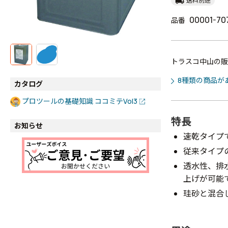
local_shipping
送料別途
00001-70
品番
トラスコ中山の販
8種類の商品が
カタログ
プロツールの基礎知識 ココミテVol3
特長
お知らせ
速乾タイプ
従来タイプ
透水性、排
上げが可能
珪砂と混合