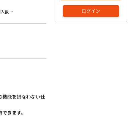
ログイン
-
入数
の機能を損なわない仕
持できます。