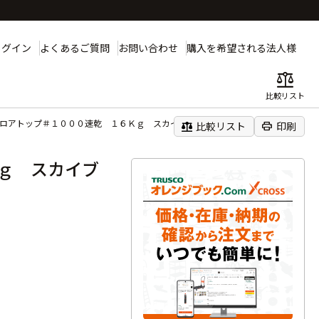
ログイン
よくあるご質問
お問い合わせ
購入を希望される法人様
balance
比較リスト
フロアトップ＃１０００速乾 １６Ｋｇ スカイブルー
balance
print
比較リスト
印刷
ｇ スカイブ