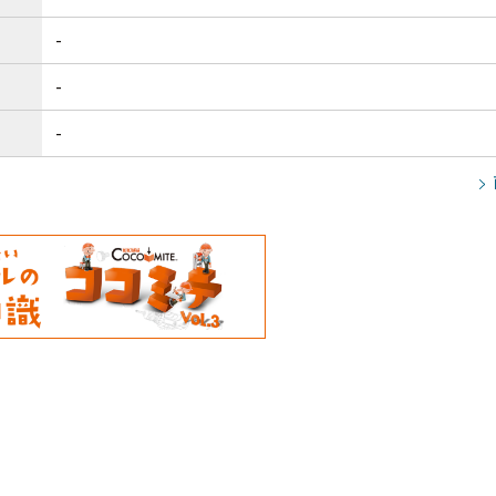
-
-
-