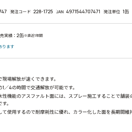
747
228-1725
4971544707471
1缶
発注コード
JAN
発注単位
2缶
売実績：
※直近1年間
あります
で現場解放が速くできます。
の1／4の時間で交通解放が可能です。
水性機能のアスファルト面には、スプレー施工することで舗装
です。
して使用するので耐摩耗性に優れ、カラー化した面を長期間維