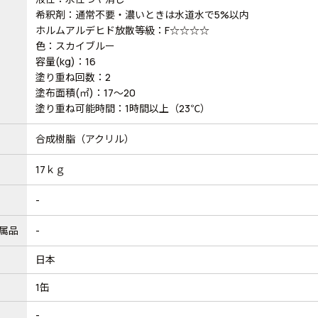
希釈剤：通常不要・濃いときは水道水で5%以内
ホルムアルデヒド放散等級：F☆☆☆☆
色：スカイブルー
容量(kg)：16
塗り重ね回数：2
塗布面積(㎡)：17～20
塗り重ね可能時間：1時間以上（23℃）
合成樹脂（アクリル）
17ｋｇ
-
属品
-
日本
1缶
-