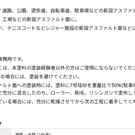
ィ道路、公園、遊歩道、自転車道、駐車場などの新設アスファ
、工場などの新設アスファルト面に。
ド、テニスコートなどレジャー施設の新設アスファルト面など
業務用です。
くは、本塗料の塗装経験者以外の方はご使用にならないでくだ
下の場合には、塗装を避けてください。
ァルト面への塗装時には、塗料に7号珪砂を重量比で30%(駐車場
で充分に混合したのち、ローラー、刷毛、リシンガンで塗布し
ている場合には、充分に乾燥させてから次の工程に着手してく
ク
液性：水性つや消し