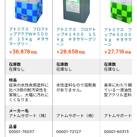
アトミクス フロアト
アトミクス フロアト
アトミクス フロ
ップアクアＷ＃５００
ップ＃１４００ １５
ップ＃５０００ 
０ １５ｋｇ ＃９サ
ｋｇ ＃９サマーグリ
ｋｇ ＃９サマー
マーグリー...
ーン
ーン
36,878
28,658
27,716
￥
￥
￥
税抜
税抜
税抜
在庫数
在庫数
在庫数
在庫なし
在庫なし
在庫なし
特長
従来の水性床用塗料に
水性塗料なので溶剤臭
長年にわたり親し
比べ3倍の耐汚染性を
がありません。
ている一液油性(溶
実現し、大幅に汚れに
型アクリル塗料で
くくなりま...
メーカー名
アトムサポート（株）
アトムサポート（株）
アトムサポート（
品番
00001-76037
00001-72127
00001-60313