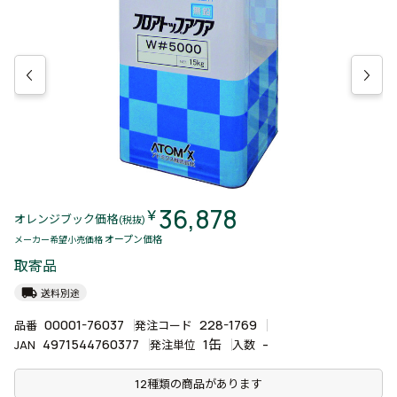
36,878
￥
オレンジブック価格
(税抜)
オープン価格
メーカー希望小売価格
取寄品
local_shipping
送料別途
00001-76037
228-1769
品番
発注コード
4971544760377
1缶
-
JAN
発注単位
入数
12種類の商品があります