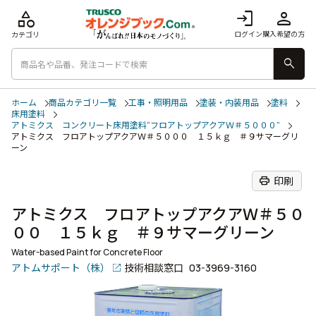
category
login
person
ログイン
購入希望の方
カテゴリ
search
ホーム
商品カテゴリ一覧
工事・照明用品
塗装・内装用品
塗料
床用塗料
アトミクス コンクリート床用塗料“フロアトップアクアＷ＃５０００”
アトミクス フロアトップアクアＷ＃５０００ １５ｋｇ ＃９サマーグリ
ーン
print
印刷
アトミクス フロアトップアクアＷ＃５０
００ １５ｋｇ ＃９サマーグリーン
Water-based Paint for Concrete Floor
アトムサポート（株）
技術相談窓口
03-3969-3160