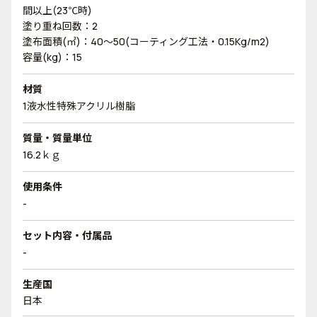
間以上(23℃時)
塗り重ね回数：2
塗布面積(㎡)：40～50(コーティング工法・0.15Kg/m2)
容量(kg)：15
材質
1液水性特殊アクリル樹脂
質量・質量単位
16.2ｋｇ
使用条件
-
セット内容・付属品
-
生産国
日本