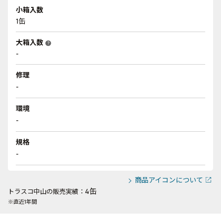
小箱入数
1缶
大箱入数
help
-
修理
-
環境
-
規格
-
商品アイコンについて
4缶
トラスコ中山の販売実績：
※直近1年間