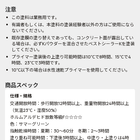
注意
この塗料は業務用です。
有識者もしくは、本塗料の塗装経験者以外の方はご使用になら
ないでください。
既存塗膜の塗り替えであっても、コンクリート面が露出してい
る場合は、必ずKパウダーを混合させたベストシーラーKを塗装
してください。
プライマー塗装後の上塗り可能時間は10℃で8時間、15℃で4
時間、23℃で3時間です。
10℃以下の場合は水性速乾プライマーを使用してください。
商品スペック
仕様・規格
交通開放時間：歩行開放12時間以上、重量物開放24時間以上
（気温23℃・湿度50%）
ホルムアルデヒド放散等級F☆☆☆☆
色：サマーグリーン
指触乾燥時間：夏期：30～60分 冬期：2～3時間
塗り重ね可能時間：下塗後3時間以上、中塗り・上塗りは4時