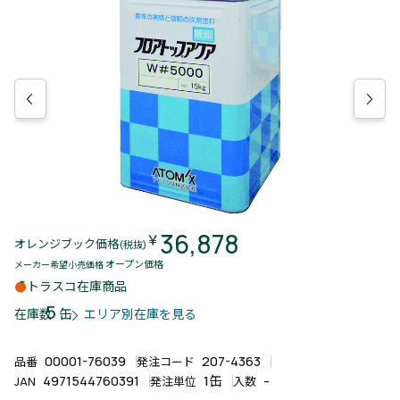
36,878
￥
オレンジブック価格
(税抜)
オープン価格
メーカー希望小売価格
トラスコ在庫商品
5
缶
在庫数
エリア別在庫を見る
00001-76039
207-4363
品番
発注コード
4971544760391
1缶
-
JAN
発注単位
入数