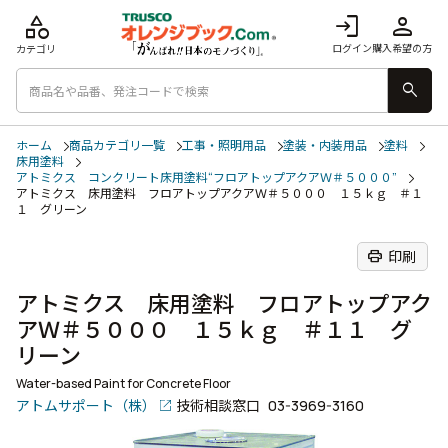
category
login
person
ログイン
購入希望の方
カテゴリ
search
ホーム
商品カテゴリ一覧
工事・照明用品
塗装・内装用品
塗料
床用塗料
アトミクス コンクリート床用塗料“フロアトップアクアＷ＃５０００”
アトミクス 床用塗料 フロアトップアクアＷ＃５０００ １５ｋｇ ＃１
１ グリーン
print
印刷
アトミクス 床用塗料 フロアトップアク
アＷ＃５０００ １５ｋｇ ＃１１ グ
リーン
Water-based Paint for Concrete Floor
アトムサポート（株）
技術相談窓口
03-3969-3160