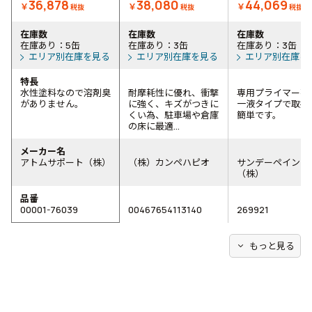
36,878
38,080
44,069
￥
￥
￥
税抜
税抜
税抜
在庫数
在庫数
在庫数
在庫あり：5缶
在庫あり：3缶
在庫あり：3缶
エリア別在庫を見る
エリア別在庫を見る
エリア別在庫を
特長
水性塗料なので溶剤臭
耐摩耗性に優れ、衝撃
専用プライマー不
がありません。
に強く、キズがつきに
一液タイプで取扱
くい為、駐車場や倉庫
簡単です。
の床に最適...
メーカー名
アトムサポート（株）
（株）カンペハピオ
サンデーペイント
（株）
品番
00001-76039
00467654113140
269921
expand_more
もっと見る