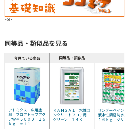
--%>
同等品・類似品を見る
同等品・類似品
今見ている商品
アトミクス 床用塗
ＫＡＮＳＡＩ 水性コ
サンデーペイント
料 フロアトップアク
ンクリートフロア用
液水性簡易防水
アＷ＃５０００ １５
グリーン １４Ｋ
１６ｋｇ グリ
ｋｇ ＃１１...