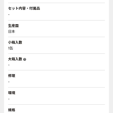
セット内容・付属品
-
生産国
日本
小箱入数
1缶
大箱入数
help
-
修理
-
環境
-
規格