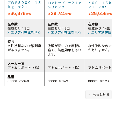
アＷ＃５０００ １５
ロアトップ ＃２１ア
４００ １５ｋｇ
ｋｇ ＃２１...
メリカング...
２１ アメリ...
36,878
28,745
28,658
￥
￥
￥
税抜
税抜
税抜
在庫数
在庫数
在庫数
在庫あり：9缶
在庫あり：2缶
在庫あり：4缶
エリア別在庫を見る
エリア別在庫を見る
エリア別在庫を
特長
水性塗料なので溶剤臭
塗膜が硬いので摩耗に
水性塗料なので溶
がありません。
強く、防塵効果もあり
がありません。
ます。
メーカー名
アトムサポート（株）
アトムサポート（株）
アトムサポート（
品番
00001-76040
00001-16142
00001-76123
expand_more
もっと見る