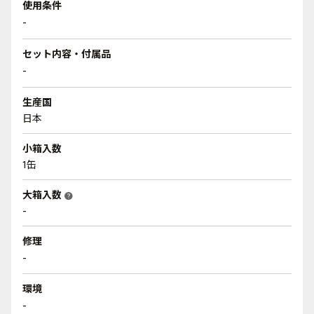
使用条件
-
セット内容・付属品
-
生産国
日本
小箱入数
1缶
大箱入数
help
-
修理
-
環境
-