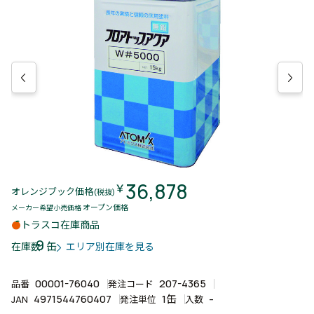
36,878
￥
オレンジブック価格
(税抜)
オープン価格
メーカー希望小売価格
トラスコ在庫商品
9
缶
在庫数
エリア別在庫を見る
00001-76040
207-4365
品番
発注コード
4971544760407
1缶
-
JAN
発注単位
入数