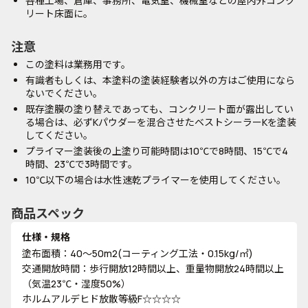
各種工場、倉庫、事務所、電気室、機械室などの屋内外コンク
リート床面に。
注意
この塗料は業務用です。
有識者もしくは、本塗料の塗装経験者以外の方はご使用になら
ないでください。
既存塗膜の塗り替えであっても、コンクリート面が露出してい
る場合は、必ずKパウダーを混合させたベストシーラーKを塗装
してください。
プライマー塗装後の上塗り可能時間は10℃で8時間、15℃で4
時間、23℃で3時間です。
10℃以下の場合は水性速乾プライマーを使用してください。
商品スペック
仕様・規格
塗布面積：40～50m2(コーティング工法・0.15kg/㎡)
交通開放時間：歩行開放12時間以上、重量物開放24時間以上
（気温23℃・湿度50%）
ホルムアルデヒド放散等級F☆☆☆☆