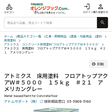
category
login
person
ログイン
購入希望の方
カテゴリ
search
ホーム
商品カテゴリ一覧
工事・照明用品
塗装・内装用品
塗料
床用塗料
アトミクス コンクリート床用塗料“フロアトップアクアＷ＃５０００”
アトミクス 床用塗料 フロアトップアクアＷ＃５０００ １５ｋｇ ＃２
１ アメリカングレー
print
印刷
アトミクス 床用塗料 フロアトップアク
アＷ＃５０００ １５ｋｇ ＃２１ ア
メリカングレー
Water-based Paint for Concrete Floor
アトムサポート（株）
技術相談窓口
03-3969-3160